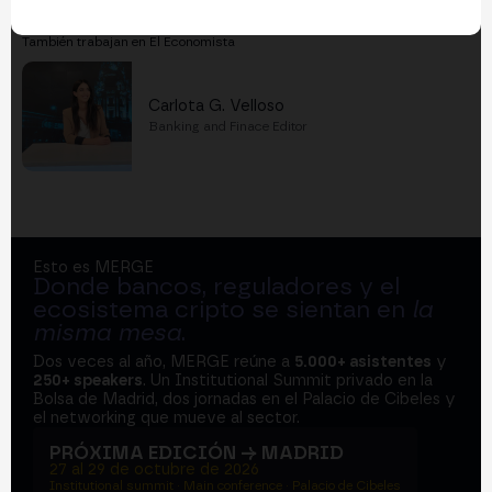
También trabajan en El Economista
Carlota G. Velloso
Banking and Finace Editor
Esto es MERGE
Donde bancos, reguladores y el
ecosistema cripto se sientan en
la
misma mesa
.
Dos veces al año, MERGE reúne a
5.000+ asistentes
y
250+ speakers
. Un Institutional Summit privado en la
Bolsa de Madrid, dos jornadas en el Palacio de Cibeles y
el networking que mueve al sector.
PRÓXIMA EDICIÓN → MADRID
27 al 29 de octubre de 2026
Institutional summit · Main conference · Palacio de Cibeles