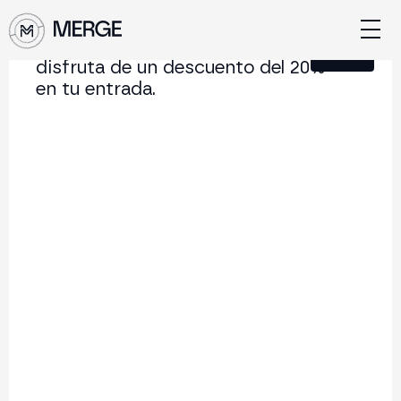
Únete a nuestra Newsletter y
Cerrar
disfruta de un descuento del 20%
en tu entrada.
Contenido de MERGE
La conferencia institucional de cripto y Web3 que
conecta Europa y Latinoamérica.
5.000+
250+
2x
Asistentes
Ponentes
año
Volver al listado