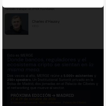
También trabajan en dYdX Foundation
Charles d'Haussy
CEO
Esto es MERGE
Donde bancos, reguladores y el
ecosistema cripto se sientan en
la
misma mesa
.
Dos veces al año, MERGE reúne a
5.000+ asistentes
y
250+ speakers
. Un Institutional Summit privado en la
Bolsa de Madrid, dos jornadas en el Palacio de Cibeles y
el networking que mueve al sector.
PRÓXIMA EDICIÓN → MADRID
27 al 29 de octubre de 2026
Institutional summit · Main conference · Palacio de Cibeles