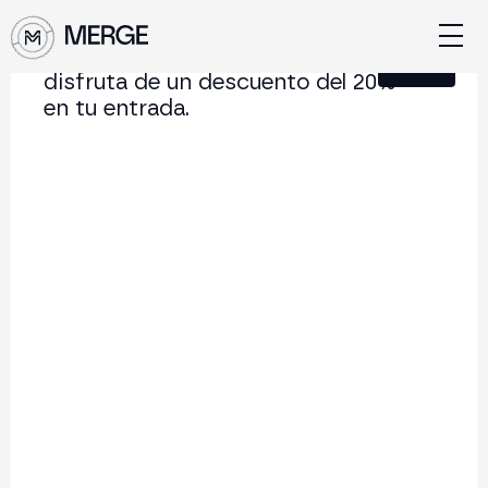
Únete a nuestra Newsletter y
Cerrar
disfruta de un descuento del 20%
en tu entrada.
Contenido de MERGE
La conferencia institucional de cripto y Web3 que
conecta Europa y Latinoamérica.
5.000+
250+
2x
Asistentes
Ponentes
año
Volver al listado