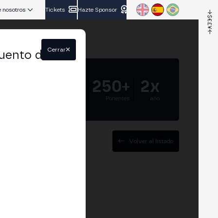
 nosotros
Tickets
Hazte Sponsor
Cerrar
uento del
5.000+
250+
2x
Asistentes
Ponentes
año
Volver al listado