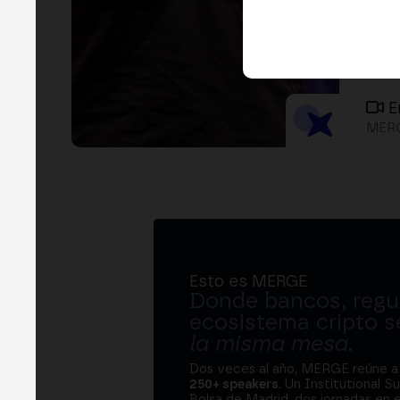
E
MERG
Esto es MERGE
Donde bancos, regul
ecosistema cripto s
la misma mesa
.
Dos veces al año, MERGE reúne 
250+ speakers
. Un Institutional S
Bolsa de Madrid, dos jornadas en e