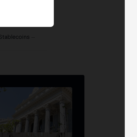
 Stablecoins
—