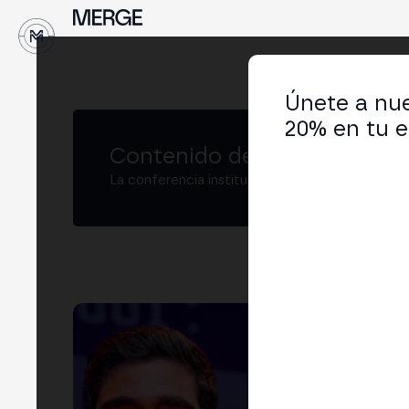
↓
Únete a nue
20% en tu e
Contenido de MERGE
La conferencia institucional de cripto y Web3
Joe
CEO
LIN