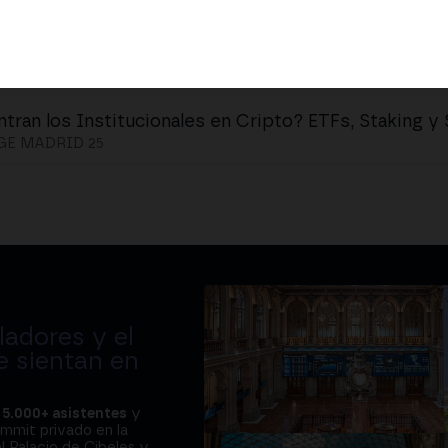
ntran los Institucionales en Cripto? ETFs, Staking y
E MADRID 25
adores y el
e sientan en
a
5.000+ asistentes
y
ummit privado en la
l Palacio de Cibeles y