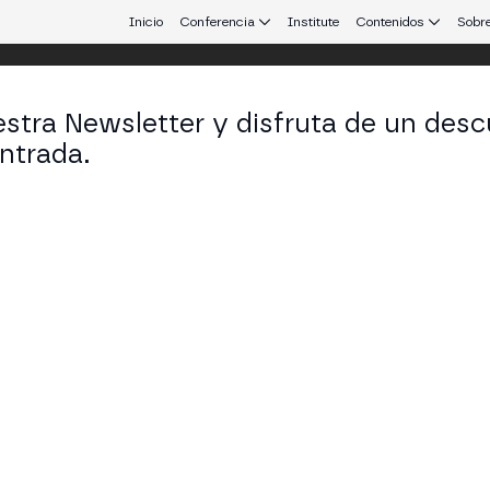
Inicio
Conferencia
Institute
Contenidos
Sobre
stra Newsletter y disfruta de un desc
ntrada.
 que conecta Europa y Latinoamérica.
l Vainstein
 en OrionX
KEDIN