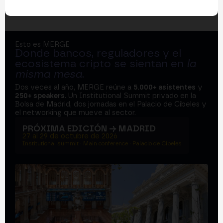
Esto es MERGE
Donde bancos, reguladores y el
ecosistema cripto se sientan en
la
misma mesa
.
Dos veces al año, MERGE reúne a
5.000+ asistentes
y
250+ speakers
. Un Institutional Summit privado en la
Bolsa de Madrid, dos jornadas en el Palacio de Cibeles y
el networking que mueve al sector.
PRÓXIMA EDICIÓN → MADRID
27 al 29 de octubre de 2026
Institutional summit · Main conference · Palacio de Cibeles