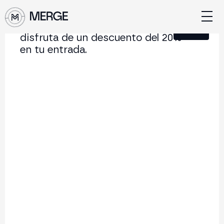
Únete a nuestra Newsletter y
Cerrar
disfruta de un descuento del 20%
en tu entrada.
Contenido de MERGE
La conferencia institucional de cripto y Web3 que
conecta Europa y Latinoamérica.
5.000+
250+
2x
Asistentes
Ponentes
año
Volver al listado