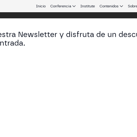
Inicio
Conferencia
Institute
Contenidos
Sobre
stra Newsletter y disfruta de un desc
ntrada.
 que conecta Europa y Latinoamérica.
se FP
niero de integración en Offchain Labs
KEDIN