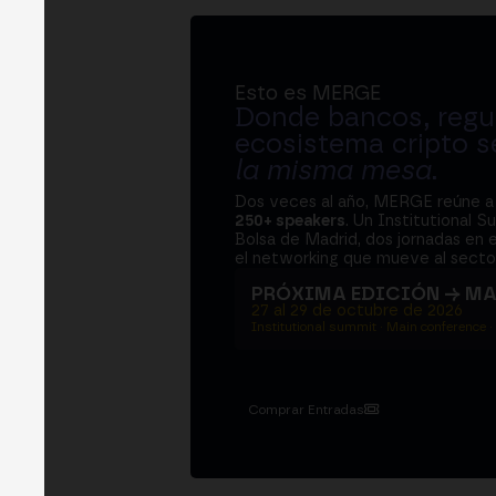
Esto es MERGE
Donde bancos, regul
ecosistema cripto s
la misma mesa
.
Dos veces al año, MERGE reúne 
250+ speakers
. Un Institutional S
Bolsa de Madrid, dos jornadas en e
el networking que mueve al sector
PRÓXIMA EDICIÓN → M
27 al 29 de octubre de 2026
Institutional summit · Main conference ·
Comprar Entradas