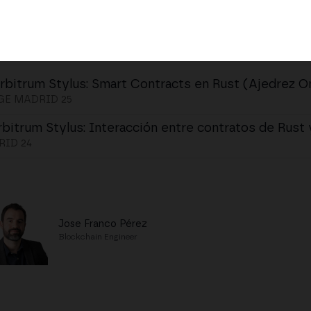
rbitrum Stylus: Smart Contracts en Rust (Ajedrez O
E MADRID 25
rbitrum Stylus: Interacción entre contratos de Rust 
ID 24
Jose Franco Pérez
Blockchain Engineer