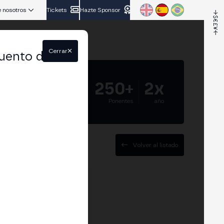
 nosotros
Tickets
Hazte Sponsor
Cerrar
uento del
5.000+
250+
2x
Asistentes
Ponentes
año
Volver al listado