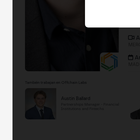
A
MERG
A
MADR
También trabajan en Offchain Labs
Austin Ballard
Partnerships Manager - Financial
Institutions and Fintechs