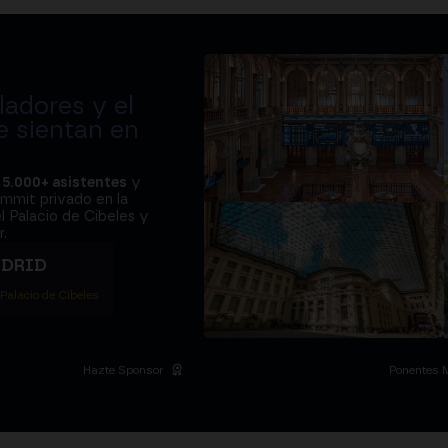
adores y el
e sientan en
a
5.000+ asistentes
y
ummit privado en la
l Palacio de Cibeles y
.
ADRID
 Palacio de Cibeles
Hazte Sponsor
Ponentes 