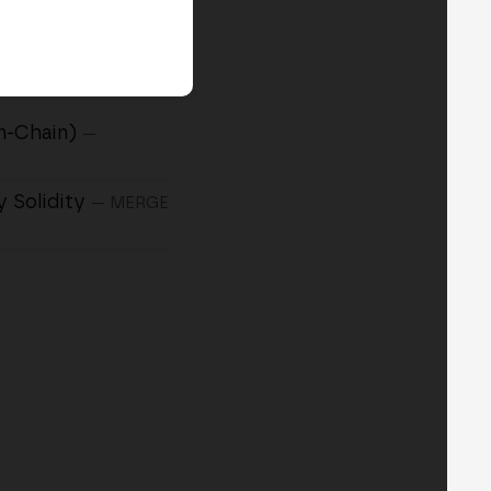
n-Chain)
—
y Solidity
— MERGE