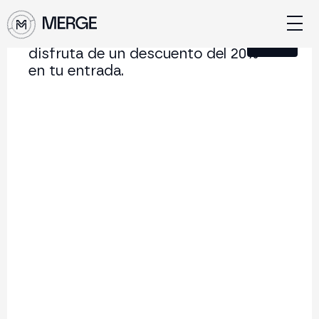
Únete a nuestra Newsletter y
Cerrar
disfruta de un descuento del 20%
en tu entrada.
Contenido de MERGE
La conferencia institucional de cripto y Web3 que
conecta Europa y Latinoamérica.
5.000+
250+
2x
Asistentes
Ponentes
año
Volver al listado