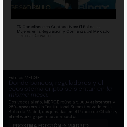
Compliance en Criptoactivos: El Rol de las
Mujeres en la Regulación y Confianza del Mercado
— MERGE SÃO PAULO
Esto es MERGE
Donde bancos, reguladores y el
ecosistema cripto se sientan en
la
misma mesa
.
Dos veces al año, MERGE reúne a
5.000+ asistentes
y
250+ speakers
. Un Institutional Summit privado en la
Bolsa de Madrid, dos jornadas en el Palacio de Cibeles y
el networking que mueve al sector.
PRÓXIMA EDICIÓN → MADRID