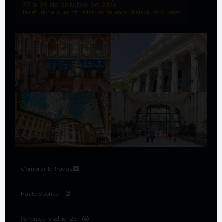
27 al 29 de octubre de 2026
Institutional summit · Main conference · Palacio de Cibeles
Comprar Entradas
Hazte Sponsor
Ponentes Madrid '26