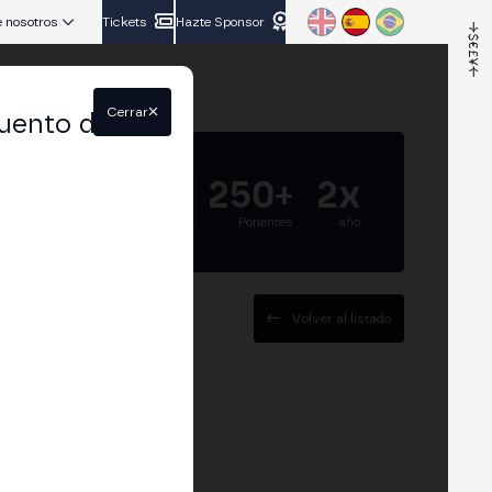
 nosotros
Tickets
Hazte Sponsor
Cerrar
uento del
5.000+
250+
2x
Asistentes
Ponentes
año
Volver al listado