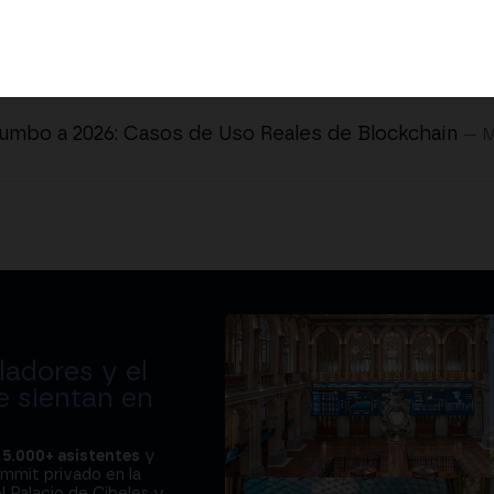
umbo a 2026: Casos de Uso Reales de Blockchain
— 
adores y el
e sientan en
a
5.000+ asistentes
y
ummit privado en la
l Palacio de Cibeles y