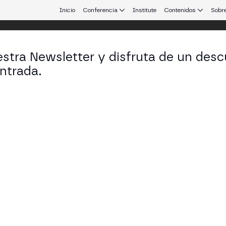
Inicio
Conferencia
Institute
Contenidos
Sobre
stra Newsletter y disfruta de un desc
ntrada.
 que conecta Europa y Latinoamérica.
io Merelo
Alastria - CEO & Founder en WAVEXT
KEDIN