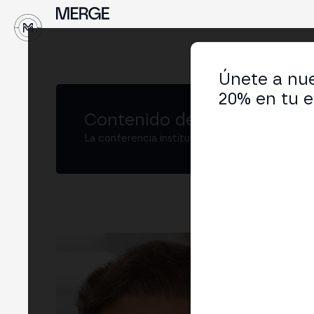
↓
Únete a nue
20% en tu e
Contenido de MERGE
La conferencia institucional de cripto y Web3
Jul
CIO 
LIN