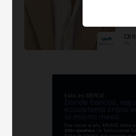
R
25
Esto es MERGE
Donde bancos, regul
ecosistema cripto s
la misma mesa
.
Dos veces al año, MERGE reúne 
250+ speakers
. Un Institutional S
Bolsa de Madrid, dos jornadas en e