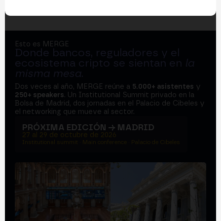
Esto es MERGE
Donde bancos, reguladores y el
ecosistema cripto se sientan en
la
misma mesa
.
Dos veces al año, MERGE reúne a
5.000+ asistentes
y
250+ speakers
. Un Institutional Summit privado en la
Bolsa de Madrid, dos jornadas en el Palacio de Cibeles y
el networking que mueve al sector.
PRÓXIMA EDICIÓN → MADRID
27 al 29 de octubre de 2026
Institutional summit · Main conference · Palacio de Cibeles