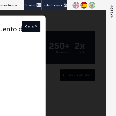
 nosotros
Tickets
Hazte Sponsor
Cerrar
uento del
5.000+
250+
2x
Asistentes
Ponentes
año
Volver al listado