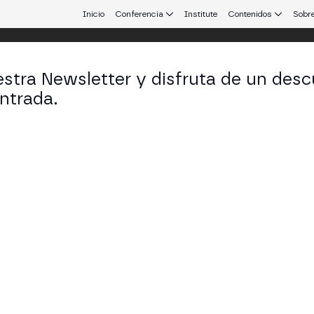
Inicio
Conferencia
Institute
Contenidos
Sobre
stra Newsletter y disfruta de un desc
ntrada.
 que conecta Europa y Latinoamérica.
a Cosivi
d of Open-Source en OpenZeppelin
KEDIN