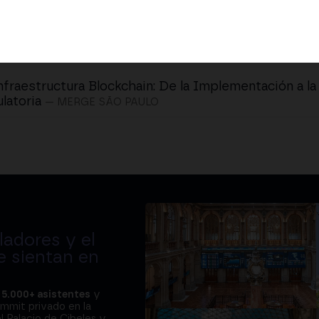
nfraestructura Blockchain: De la Implementación a l
latoria
— MERGE SÃO PAULO
adores y el
e sientan en
a
5.000+ asistentes
y
ummit privado en la
l Palacio de Cibeles y