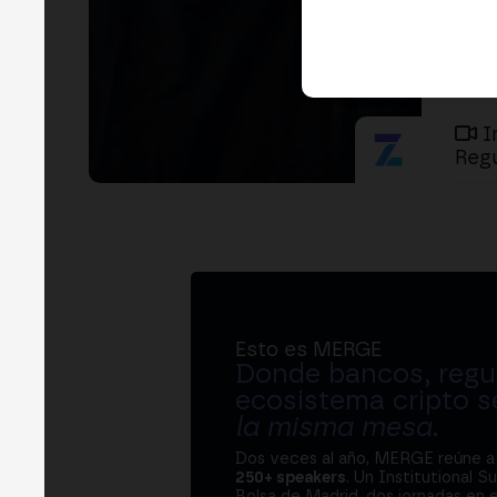
I
Regu
Esto es MERGE
Donde bancos, regul
ecosistema cripto s
la misma mesa
.
Dos veces al año, MERGE reúne 
250+ speakers
. Un Institutional S
Bolsa de Madrid, dos jornadas en e