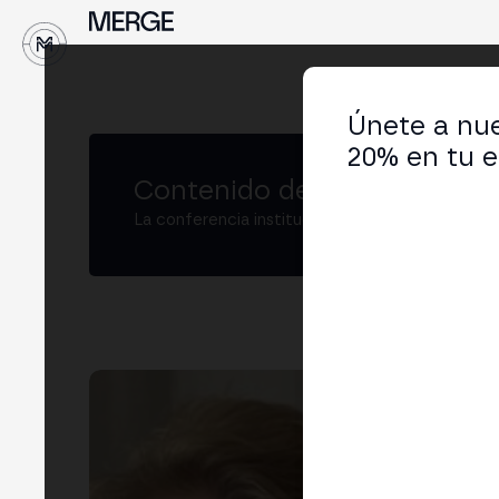
↓
Únete a nue
20% en tu e
Contenido de MERGE
La conferencia institucional de cripto y Web3
Luc
Hea
LIN