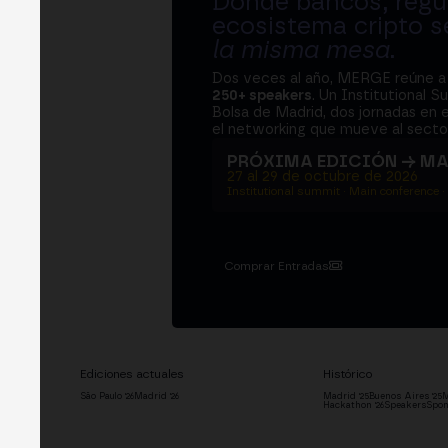
Donde bancos, regul
ecosistema cripto s
la misma mesa
.
Dos veces al año, MERGE reúne 
250+ speakers
. Un Institutional S
Bolsa de Madrid, dos jornadas en e
el networking que mueve al sector
PRÓXIMA EDICIÓN → M
27 al 29 de octubre de 2026
Institutional summit · Main conference ·
Comprar Entradas
Ediciones actuales
Histórico
São Paulo '26
Madrid '26
Madrid '25
Buenos Aires '25
M
Hackathon '26
Speakers
Spon