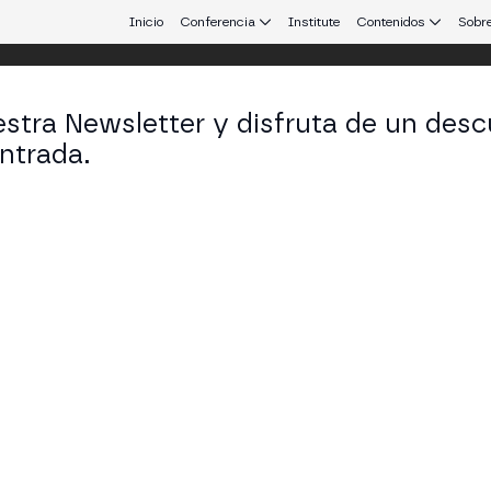
Inicio
Conferencia
Institute
Contenidos
Sobre
stra Newsletter y disfruta de un desc
ntrada.
 que conecta Europa y Latinoamérica.
nuel Pérez Gómez
consejero de Digitalización en Comunidad de Madri