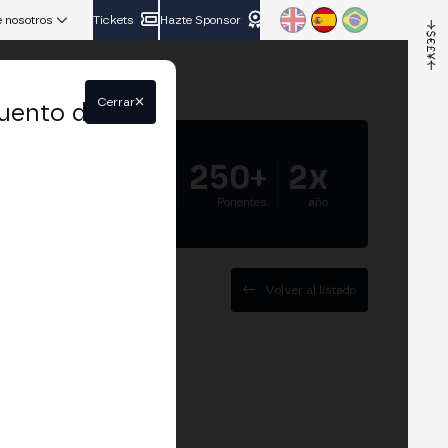
 nosotros
Tickets
Hazte Sponsor
Cerrar
uento del
5.000+
250+
2x
Asistentes
Ponentes
año
Volver al listado
d