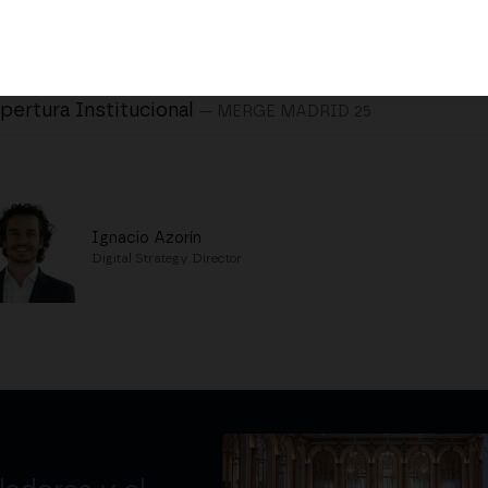
pertura Institucional
— MERGE MADRID 25
Ignacio Azorín
Digital Strategy Director