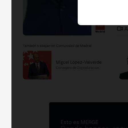
A
También trabajan en Comunidad de Madrid
Miguel López-Valverde
Consejero de Digitalización
Esto es MERGE