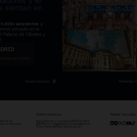
adores y el
e sientan en
a
5.000+ asistentes
y
ummit privado en la
l Palacio de Cibeles y
.
ADRID
 Palacio de Cibeles
Hazte Sponsor
Ponentes 
Sobre nosotros
Redes Sociales
adrid '24
Equipo
Temas y contenido
MERGE Talks
sors & Partners
MERGE On Stage
FAQs
Contacto
Medios
Press Room
MERGE Branding KIT