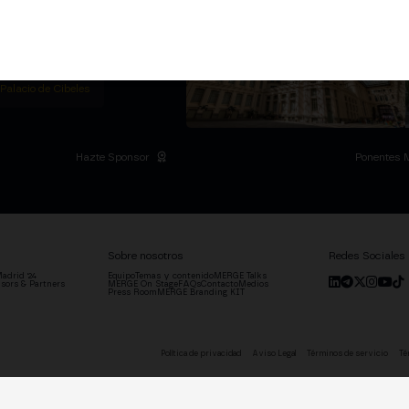
ummit privado en la
l Palacio de Cibeles y
.
ADRID
 Palacio de Cibeles
Hazte Sponsor
Ponentes 
Sobre nosotros
Redes Sociales
adrid '24
Equipo
Temas y contenido
MERGE Talks
sors & Partners
MERGE On Stage
FAQs
Contacto
Medios
Press Room
MERGE Branding KIT
Política de privacidad
Aviso Legal
Términos de servicio
Té