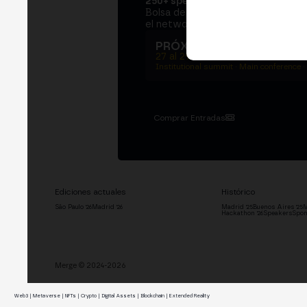
250+ speakers
. Un Institutional S
Bolsa de Madrid, dos jornadas en e
el networking que mueve al sector
PRÓXIMA EDICIÓN → M
27 al 29 de octubre de 2026
Institutional summit · Main conference ·
Comprar Entradas
Ediciones actuales
Histórico
São Paulo '26
Madrid '26
Madrid '25
Buenos Aires '25
M
Hackathon '26
Speakers
Spon
Merge © 2024-2026
Web3 | Metaverse | NFTs | Crypto | Digital Assets | Blockchain | Extended Reality