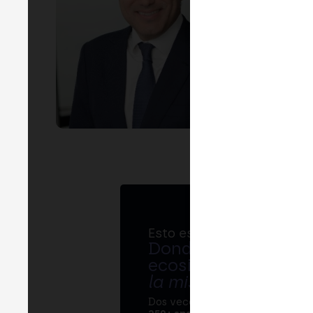
Esto es MERGE
Donde bancos, regul
ecosistema cripto s
la misma mesa
.
Dos veces al año, MERGE reúne 