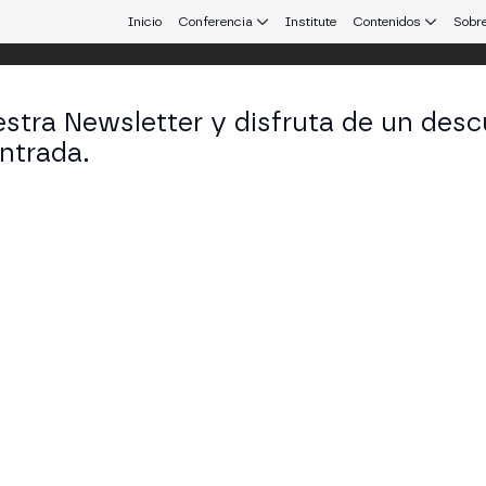
Inicio
Conferencia
Institute
Contenidos
Sobre
stra Newsletter y disfruta de un desc
ntrada.
 que conecta Europa y Latinoamérica.
rcos Rocha
ado - Socio en Veirano Advogados
KEDIN