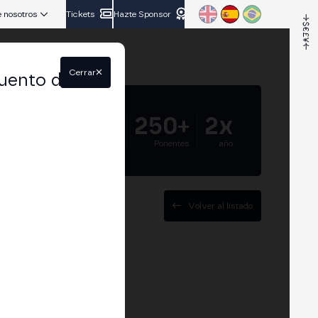
 nosotros
Tickets
Hazte Sponsor
Cerrar
uento del
5.000+
250+
2x
Asistentes
Ponentes
año
Volver al listado