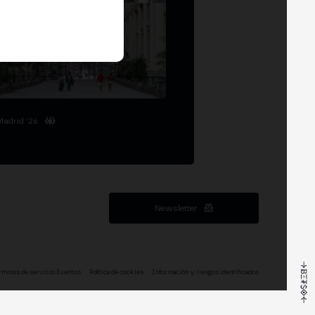
Madrid '26
Newsletter
rminos de servicio Eventos
Política de cookies
Información y riesgos identificados