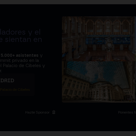
adores y el
e sientan en
a
5.000+ asistentes
y
ummit privado en la
l Palacio de Cibeles y
.
ADRID
 Palacio de Cibeles
Hazte Sponsor
Ponentes 