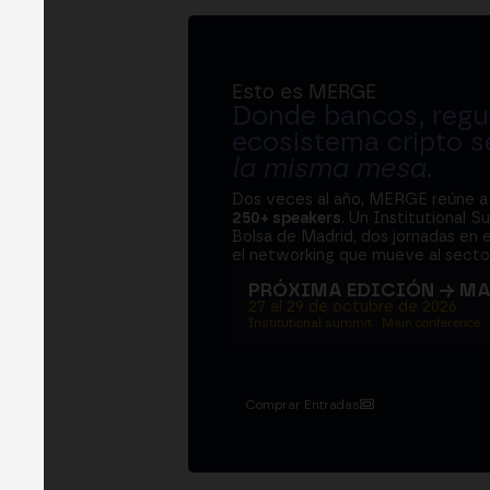
Esto es MERGE
Donde bancos, regul
ecosistema cripto s
la misma mesa
.
Dos veces al año, MERGE reúne 
250+ speakers
. Un Institutional S
Bolsa de Madrid, dos jornadas en e
el networking que mueve al sector
PRÓXIMA EDICIÓN → M
27 al 29 de octubre de 2026
Institutional summit · Main conference ·
Comprar Entradas