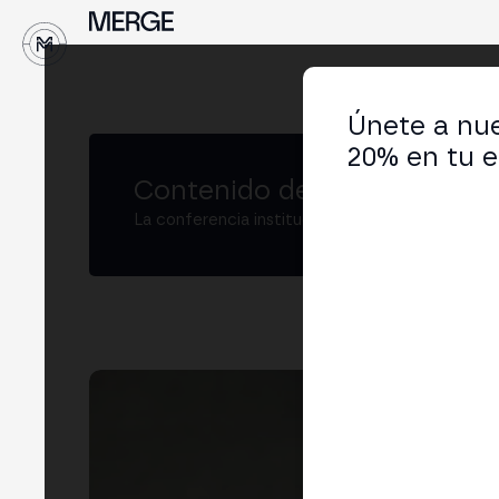
↓
Únete a nue
20% en tu e
Contenido de MERGE
La conferencia institucional de cripto y Web3
Mi
Pres
LIN