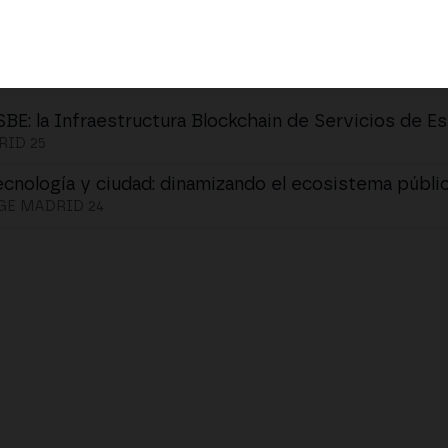
SBE: la Infraestructura Blockchain de Servicios de E
ID 25
ecnología y ciudad: dinamizando el ecosistema públi
E MADRID 24