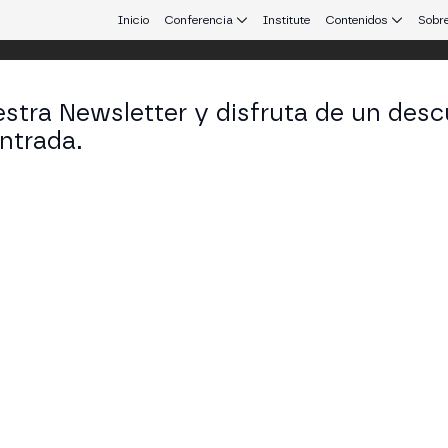
Inicio
Conferencia
Institute
Contenidos
Sobre
stra Newsletter y disfruta de un desc
ntrada.
 que conecta Europa y Latinoamérica.
guel Ángel Domínguez Castellano
idente en Alastria
KEDIN