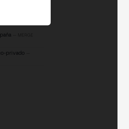
spaña
— MERGE
co-privado
—