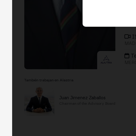
I
MADR
T
MERG
También trabajan en Alastria
Juan Jimenez Zaballos
Chairman of the Advisory Board