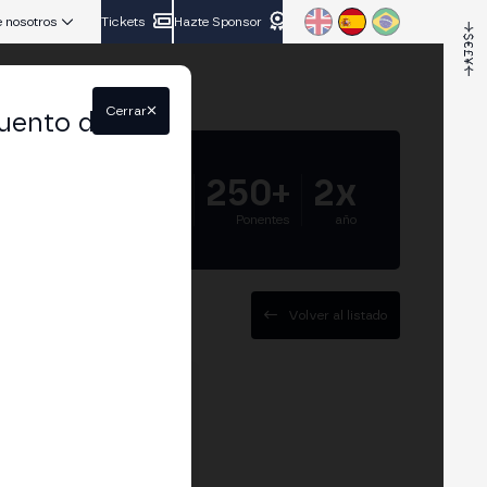
 nosotros
Tickets
Hazte Sponsor
Cerrar
uento del
5.000+
250+
2x
Asistentes
Ponentes
año
Volver al listado