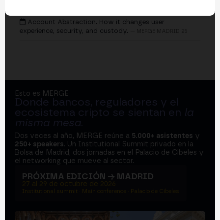
EVENTOS
Account Abstraction. How it changes user
experience, security, and custody.
— MERGE MADRID 25
Esto es MERGE
Donde bancos, reguladores y el
ecosistema cripto se sientan en
la
misma mesa
.
Dos veces al año, MERGE reúne a
5.000+ asistentes
y
250+ speakers
. Un Institutional Summit privado en la
Bolsa de Madrid, dos jornadas en el Palacio de Cibeles y
el networking que mueve al sector.
PRÓXIMA EDICIÓN → MADRID
27 al 29 de octubre de 2026
Institutional summit · Main conference · Palacio de Cibeles