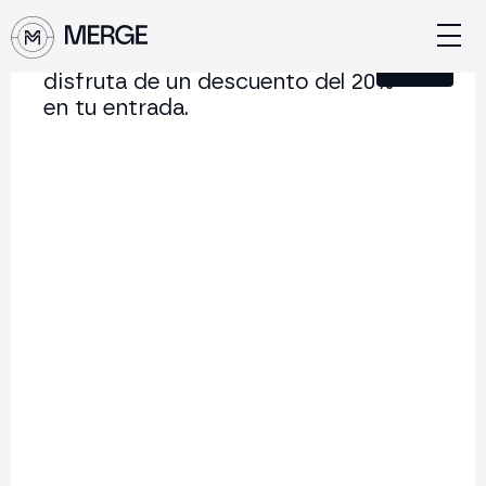
Únete a nuestra Newsletter y
Cerrar
disfruta de un descuento del 20%
en tu entrada.
Contenido de MERGE
La conferencia institucional de cripto y Web3 que
conecta Europa y Latinoamérica.
5.000+
250+
2x
Asistentes
Ponentes
año
Volver al listado