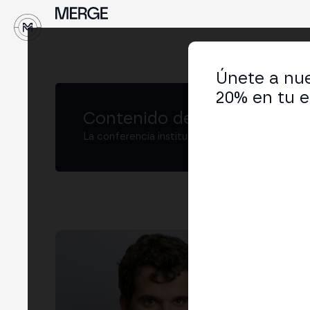
↓
Únete a nue
20% en tu e
Contenido de MERGE
La conferencia institucional de cripto y Web3
Pe
Co-
LIN