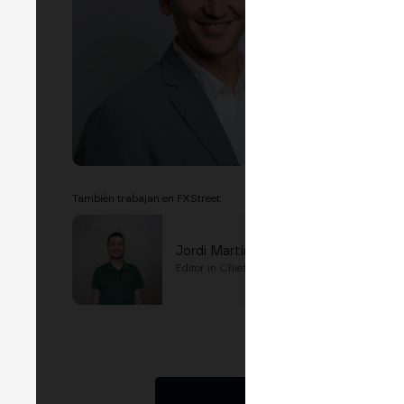
EVEN
M
Empo
Inve
También trabajan en FXStreet
Jordi Martínez
Editor in Chief