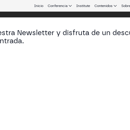
Inicio
Conferencia
Institute
Contenidos
Sobre
stra Newsletter y disfruta de un desc
ntrada.
 que conecta Europa y Latinoamérica.
re Monguio
CEO en FXStreet
KEDIN