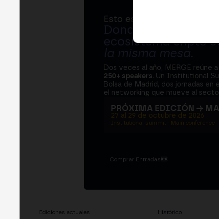
Esto es MERGE
Donde bancos, regul
ecosistema cripto s
la misma mesa
.
Dos veces al año, MERGE reúne 
250+ speakers
. Un Institutional S
Bolsa de Madrid, dos jornadas en e
el networking que mueve al sector
PRÓXIMA EDICIÓN → M
27 al 29 de octubre de 2026
Institutional summit · Main conference ·
Comprar Entradas
Ediciones actuales
Histórico