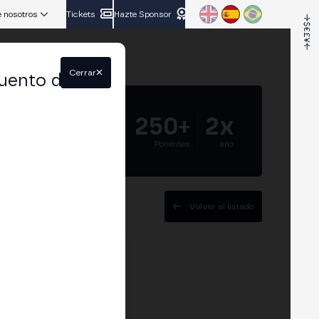
 nosotros
Tickets
Hazte Sponsor
Cerrar
uento del
5.000+
250+
2x
Asistentes
Ponentes
año
Volver al listado