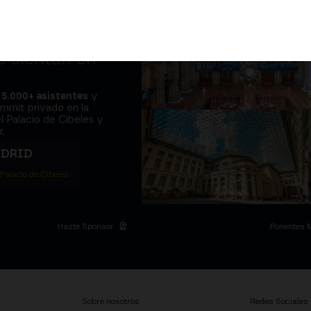
adores y el
e sientan en
a
5.000+ asistentes
y
ummit privado en la
l Palacio de Cibeles y
.
ADRID
 Palacio de Cibeles
Hazte Sponsor
Ponentes 
Sobre nosotros
Redes Sociales