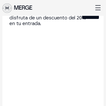
Únete a nuestra Newsletter y
Cerrar
disfruta de un descuento del 20%
en tu entrada.
Contenido de MERGE
La conferencia institucional de cripto y Web3 que
conecta Europa y Latinoamérica.
5.000+
250+
2x
Asistentes
Ponentes
año
Volver al listado