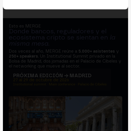
Esto es MERGE
Donde bancos, reguladores y el
ecosistema cripto se sientan en
la
misma mesa
.
Dos veces al año, MERGE reúne a
5.000+ asistentes
y
250+ speakers
. Un Institutional Summit privado en la
Bolsa de Madrid, dos jornadas en el Palacio de Cibeles y
el networking que mueve al sector.
PRÓXIMA EDICIÓN → MADRID
27 al 29 de octubre de 2026
Institutional summit · Main conference · Palacio de Cibeles