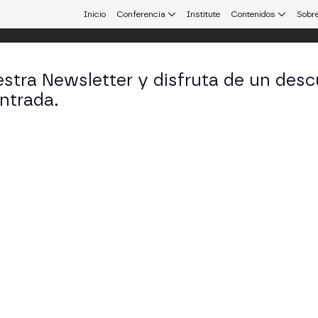
Inicio
Conferencia
Institute
Contenidos
Sobre
stra Newsletter y disfruta de un desc
ntrada.
 que conecta Europa y Latinoamérica.
ger Brogan
ctor of Solutions Architecture en Chainlink Labs
KEDIN