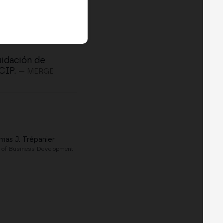
uidación de
CIP.
— MERGE
mas J. Trépanier
 of Business Development