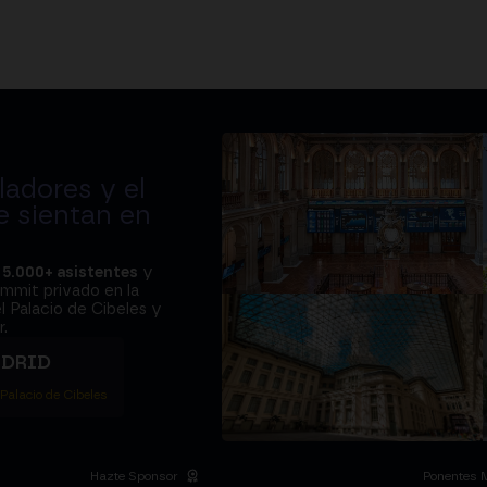
adores y el
e sientan en
a
5.000+ asistentes
y
ummit privado en la
l Palacio de Cibeles y
.
ADRID
 Palacio de Cibeles
Hazte Sponsor
Ponentes 