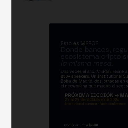
Esto es MERGE
Donde bancos, regul
ecosistema cripto s
la misma mesa
.
Dos veces al año, MERGE reúne 
250+ speakers
. Un Institutional S
Bolsa de Madrid, dos jornadas en e
el networking que mueve al sector
PRÓXIMA EDICIÓN → M
27 al 29 de octubre de 2026
Institutional summit · Main conference ·
Comprar Entradas