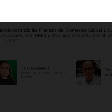
evolucionando las Finanzas del Comercio Global: Liq
 Cross-Chain, DREX y Stablecoins con Chainlink C
OS AIRES
Solange Gueiros
Tho
Blockchain Developer Relations
Head
Engineer