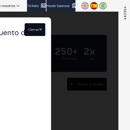
 nosotros
Tickets
Hazte Sponsor
Cerrar
uento del
5.000+
250+
2x
Asistentes
Ponentes
año
Volver al listado