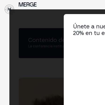
↓
Únete a nue
20% en tu e
Contenido de MERGE
La conferencia institucional de cripto y Web3
Ro
Dire
LIN