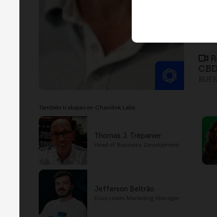
R
CBDC
BUEN
También trabajan en Chainlink Labs
Thomas J. Trépanier
Head of Business Development
Jefferson Beltrão
Ecosystem Marketing Manager