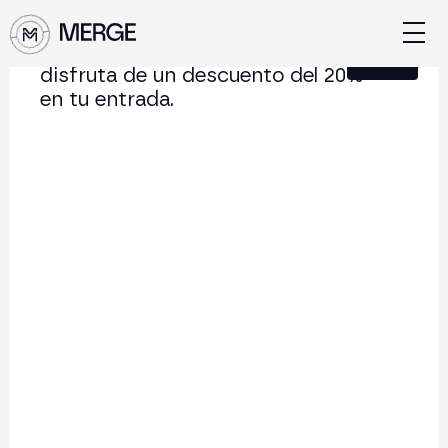
Únete a nuestra Newsletter y
Cerrar
disfruta de un descuento del 20%
en tu entrada.
Contenido de MERGE
La conferencia institucional de cripto y Web3 que
conecta Europa y Latinoamérica.
5.000+
250+
2x
Asistentes
Ponentes
año
Volver al listado