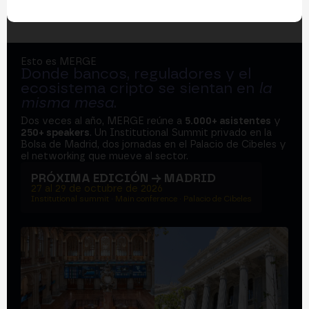
Esto es MERGE
Donde bancos, reguladores y el
ecosistema cripto se sientan en
la
misma mesa
.
Dos veces al año, MERGE reúne a
5.000+ asistentes
y
250+ speakers
. Un Institutional Summit privado en la
Bolsa de Madrid, dos jornadas en el Palacio de Cibeles y
el networking que mueve al sector.
PRÓXIMA EDICIÓN → MADRID
27 al 29 de octubre de 2026
Institutional summit · Main conference · Palacio de Cibeles