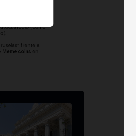
) difiere del de un
un
MiCA 2.0
?
ica "Travel Rule"
s autocustodio (como
o).
ruselas" frente a
de
Meme coins
en