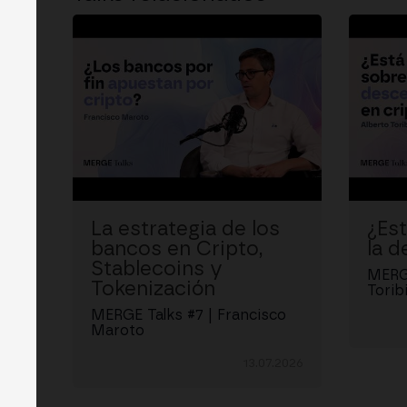
La estrategia de los
¿Es
bancos en Cripto,
la d
Stablecoins y
MERGE
Tokenización
Torib
MERGE Talks #7 | Francisco
Maroto
13.07.2026