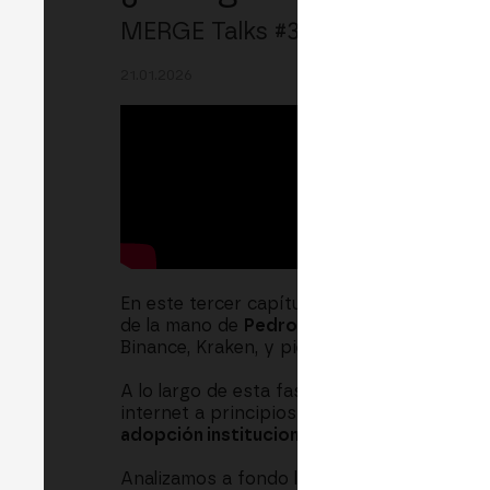
MERGE Talks #3 | Pedro Méndez
21.01.2026
En este tercer capítulo del Pódcast oficial
de la mano de
Pedro Méndez de Vigo
, act
Binance, Kraken, y pieza clave en la redac
A lo largo de esta fascinante charla, desm
internet a principios de los 2000. Pedro nos
adopción institucional
masiva que estamos
Analizamos a fondo la
Regulación MiCA
: .