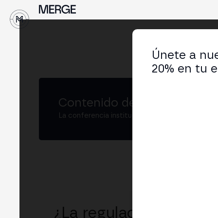
↓
Únete a nue
20% en tu e
Contenido de MERGE
La conferencia institucional de cripto y Web3
¿La regulación acabar