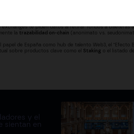
e Crypto.com en Europa (operar contra inventario propio
ra minimizar el riesgo de contrapartida.
entes de la comunidad Web3: ¿Tiene sentido hablar de 
lizadas (
DeFi
) o mataría su esencia? . Abordamos la polém
os exchanges te piden datos al retirar fondos a billetera
mente la
trazabilidad on-chain
(anonimato vs. seudonimat
el papel de España como hub de talento Web3, el "Efecto B
actual sobre productos clave como el
Staking
o el listado 
adores y el
e sientan en