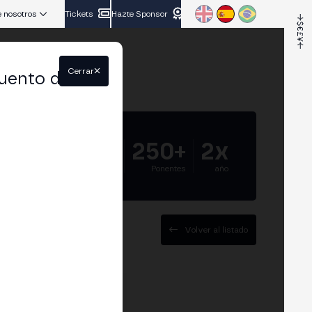
 nosotros
Tickets
Hazte Sponsor
Cerrar
uento del
5.000+
250+
2x
Asistentes
Ponentes
año
Volver al listado