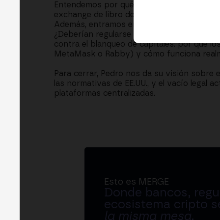
Entendemos por qué el modelo de negocio d
exchange de libro de órdenes tradicional pa
Además, entramos en los debates más cand
¿Deberían regularse las finanzas descentra
contra el blanqueo de capitales: por qué l
MetaMask o Rabby) y cómo funciona real
Para cerrar, Pedro nos da su visión sobre 
las normativas de EE.UU., y el vacío legal 
plataformas centralizadas.
Esto es MERGE
Donde bancos, regul
ecosistema cripto s
la misma mesa
.