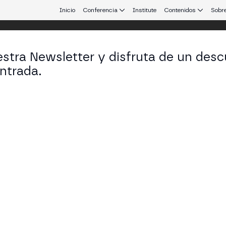
Inicio
Conferencia
Institute
Contenidos
Sobre
stra Newsletter y disfruta de un desc
ntrada.
 que conecta Europa y Latinoamérica.
á con DeFi?