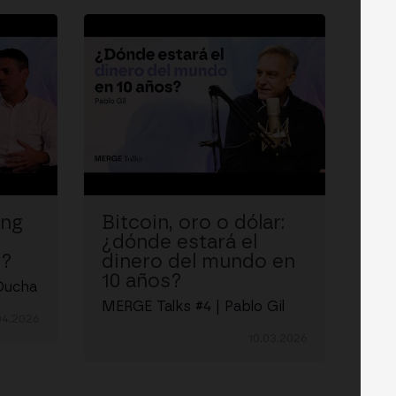
ing
Bitcoin, oro o dólar:
¿dónde estará el
o?
dinero del mundo en
10 años?
Ducha
MERGE Talks #4 | Pablo Gil
04.2026
10.03.2026