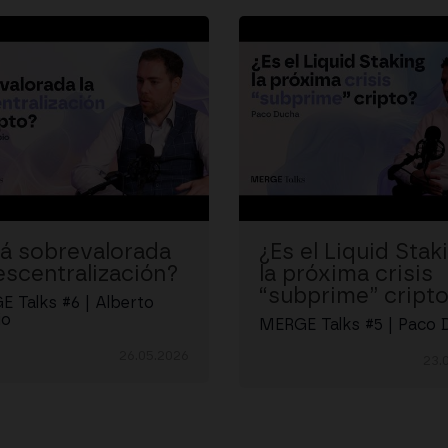
tá sobrevalorada
¿Es el Liquid Stak
escentralización?
la próxima crisis
“subprime” cript
 Talks #6 | Alberto
io
MERGE Talks #5 | Paco 
26.05.2026
23.