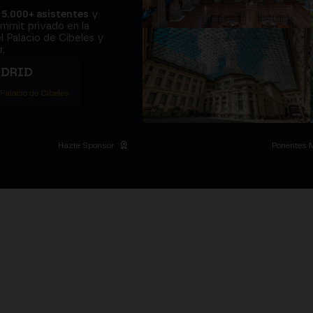
a
5.000+ asistentes
y
ummit privado en la
l Palacio de Cibeles y
.
ADRID
 Palacio de Cibeles
Hazte Sponsor
Ponentes 