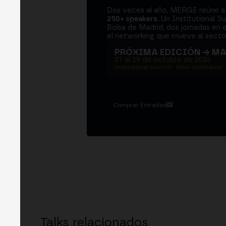
Dos veces al año, MERGE reúne 
250+ speakers
. Un Institutional S
Bolsa de Madrid, dos jornadas en e
el networking que mueve al sector
PRÓXIMA EDICIÓN → M
27 al 29 de octubre de 2026
Institutional summit · Main conference ·
Comprar Entradas
Talks relacionados