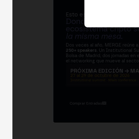
Esto es MERGE
Donde bancos, regul
ecosistema cripto s
la misma mesa
.
Dos veces al año, MERGE reúne 
250+ speakers
. Un Institutional S
Bolsa de Madrid, dos jornadas en e
el networking que mueve al sector
PRÓXIMA EDICIÓN → M
27 al 29 de octubre de 2026
Institutional summit · Main conference ·
Comprar Entradas