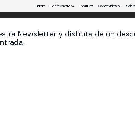
Inicio
Conferencia
Institute
Contenidos
Sobre
stra Newsletter y disfruta de un desc
 Aires
ntrada.
 que conecta Europa y Latinoamérica.
 y el Camino hacia el Futuro
I MAIN STAGE