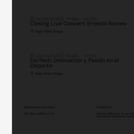
26/03/2025
19:30h. - 20:30h.
Closing Live Concert: Ernesto Romeo
ikigii Main Stage
26/03/2025
15:20h. - 16:00h.
FanTech: Innovación y Pasión en el
Deporte
ikigii Main Stage
Ediciones actuales
Histórico
São Paulo '26
Madrid '26
Madrid '25
Buenos Aires '25
M
Hackathon '26
Speakers
Spon