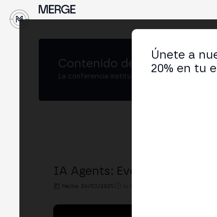
↓
Únete a nue
Contenido de
MERGE Buenos
20% en tu e
La conferencia institucional de cripto y Web3
IA Agents: Evolución, Logros
Fecha: 26/03/2025
16:40h. - 17:00h.
LUGAR: IKIGI