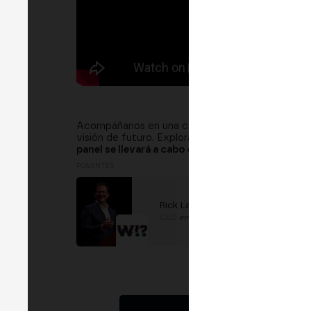
Acompáñanos en una conversación sobre la evoluc
visión de futuro. Exploraremos cómo estos siste
panel se llevará a cabo en inglés.
PONENTES
Rick Latona
CEO
en
WOW.AI