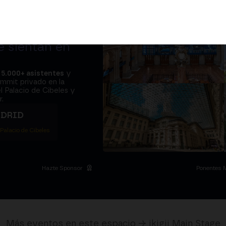
adores y el
e sientan en
a
5.000+ asistentes
y
ummit privado en la
l Palacio de Cibeles y
.
ADRID
 Palacio de Cibeles
Hazte Sponsor
Ponentes 
Más eventos en este espacio → ikigii Main Stage