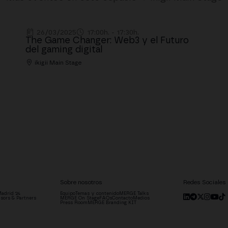
26/03/2025
17:00h. - 17:30h.
The Game Changer: Web3 y el Futuro
del gaming digital
ikigii Main Stage
Sobre nosotros
Redes Sociales
adrid '24
Equipo
Temas y contenido
MERGE Talks
sors & Partners
MERGE On Stage
FAQs
Contacto
Medios
Press Room
MERGE Branding KIT