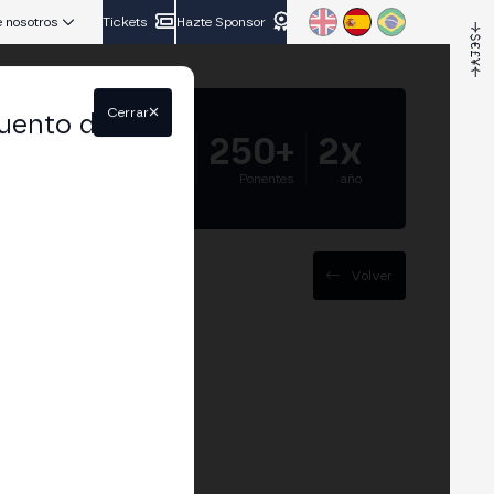
 nosotros
Tickets
Hazte Sponsor
Cerrar
uento del
5.000+
250+
2x
Asistentes
Ponentes
año
Volver