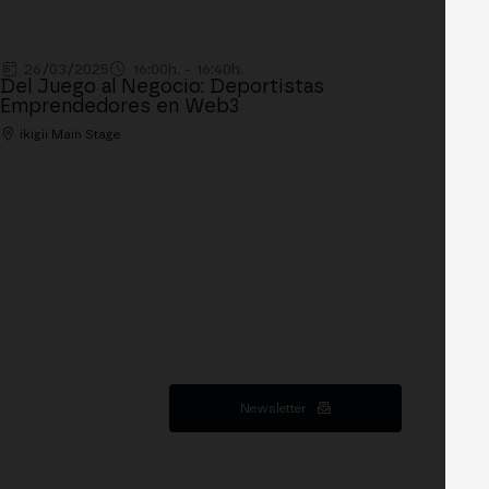
26/03/2025
16:00h. - 16:40h.
Del Juego al Negocio: Deportistas
Emprendedores en Web3
ikigii Main Stage
Newsletter