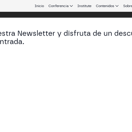
Inicio
Conferencia
Institute
Contenidos
Sobre
stra Newsletter y disfruta de un desc
 25
ntrada.
 que conecta Europa y Latinoamérica.
neración de Servicios Financieros
oderación de CoinDesk, debaten cómo la IA y la blo
agentes, pagos, infraestructura, casos de uso reales
STAGE