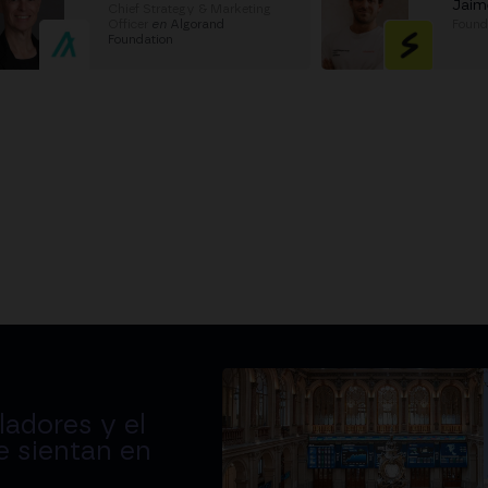
Jaim
Chief Strategy & Marketing
Officer
en
Algorand
Foun
Foundation
adores y el
e sientan en