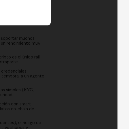
a soportar muchos
r un rendimiento muy
pto es el único raíl
ntraparte.
 credenciales
l temporal a un agente
as simples (KYC,
uridad.
cción con smart
datos on-chain de
identes), el riesgo de
nt vs shopping