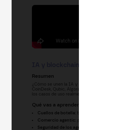
IA y blockchain: la nueva genera
Resumen
¿Cómo se unen la IA y la blockchain para trans
CoinDesk, Qubic, Algorand, Shakers y Giza debat
los casos de uso realmente “bancables”, la frag
Qué vas a aprender
Cuellos de botella:
base de datos, TPS y cóm
Comercio agentic:
por qué cripto es el raíl 
Seguridad de los agentes:
autonomía limitada