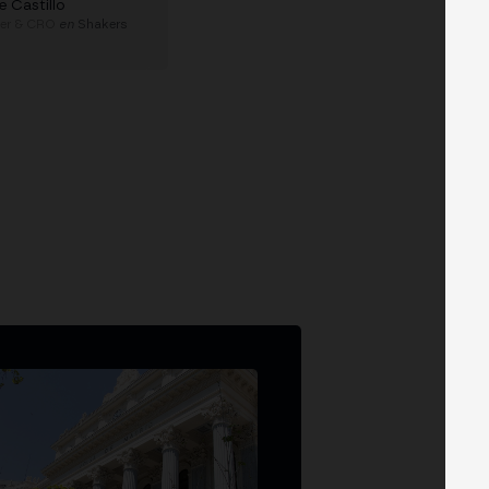
e Castillo
der & CRO
en
Shakers