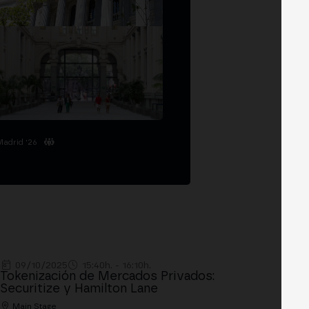
Madrid '26
09/10/2025
15:40h. - 16:10h.
Tokenización de Mercados Privados:
Securitize y Hamilton Lane
Main Stage