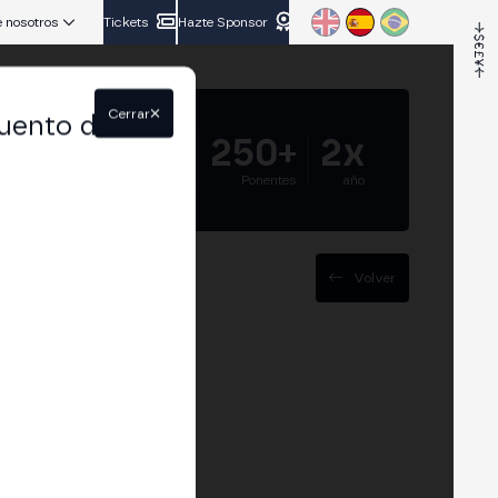
 nosotros
Tickets
Hazte Sponsor
Cerrar
uento del
5.000+
250+
2x
Asistentes
Ponentes
año
Volver
ckchain
 y gobernanza