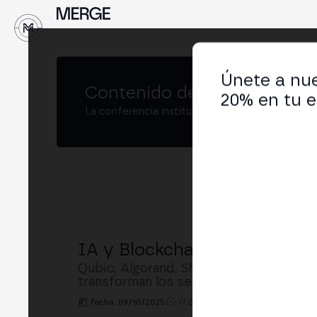
Únete a nue
Contenido de
MERGE Madrid
20% en tu e
La conferencia institucional de cripto y Web3
IA y Blockchain: la Nueva Ge
Qubic, Algorand, Shakers y Giza, con m
transforman los servicios financieros: 
Fecha: 09/10/2025
17:00h. - 17:30h.
LUGAR: MAIN 