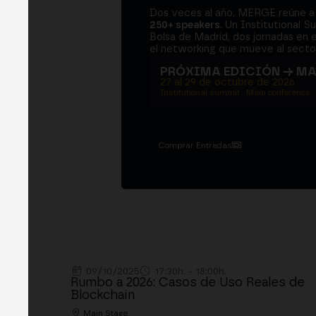
Dos veces al año, MERGE reúne 
250+ speakers
. Un Institutional S
Bolsa de Madrid, dos jornadas en e
el networking que mueve al sector
PRÓXIMA EDICIÓN → M
27 al 29 de octubre de 2026
Institutional summit · Main conference ·
Comprar Entradas
09/10/2025
17:30h. - 18:00h.
Rumbo a 2026: Casos de Uso Reales de
Blockchain
Main Stage