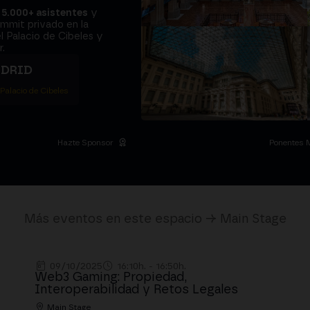
a
5.000+ asistentes
y
ummit privado en la
l Palacio de Cibeles y
.
ADRID
 Palacio de Cibeles
Hazte Sponsor
Ponentes 
Más eventos en este espacio → Main Stage
09/10/2025
16:10h. - 16:50h.
Web3 Gaming: Propiedad,
Interoperabilidad y Retos Legales
Main Stage