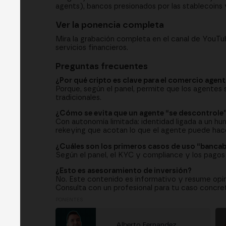
agents), bancos presionados por las stablecoins 
Ver la ponencia completa
Mira la grabación completa en el canal de YouTu
servicios financieros.
Preguntas frecuentes
¿Por qué cripto es clave para el comercio agent
Porque, según el panel, permite que los agentes s
tradicionales.
¿Cómo se evita que un agente “se descontrole
Con autonomía limitada: identidad ligada a un h
rekeying que acotan lo que el agente puede hace
¿Cuáles son los primeros casos de uso “bancab
Según el panel, el KYC y compliance y los pagos 
¿Esto es asesoramiento de inversión?
No. Este contenido es informativo y resume opi
Consulta con un profesional para tu caso concre
PONENTES
Alberto Fernandez