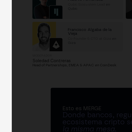
Qubic Ecosystem Lead
en
Qubic
Francisco Algaba de la
Vieja
Co-Founder & CTO at Giza
en
Giza
MODERADOR
Soledad Contreras
Head of Partnerships, EMEA & APAC
en
CoinDesk
Esto es MERGE
Donde bancos, regul
ecosistema cripto s
la misma mesa
.