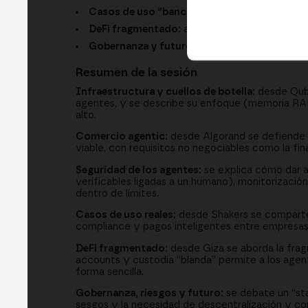
Casos de uso “bancables”:
KYC, compliance y
DeFi fragmentado:
abstracción, smart accoun
Gobernanza y futuro:
el “stack de responsabi
Resumen de la sesión
Infraestructura y cuellos de botella:
desde Qubi
agentes, y se describe su enfoque (memoria RAM,
alto.
Comercio agentic:
desde Algorand se defiende qu
viable, con requisitos no negociables como la fin
Seguridad de los agentes:
se explica cómo dar a
verificables ligadas a un humano), monitorizaci
dentro de límites.
Casos de uso reales:
desde Shakers se comparte 
compliance y pagos inteligentes entre empresas 
DeFi fragmentado:
desde Giza se aborda la frag
accounts y custodia “blanda” permite a los agen
forma sencilla.
Gobernanza, riesgos y futuro:
se debate un “stac
sesgos y la necesidad de descentralización y co