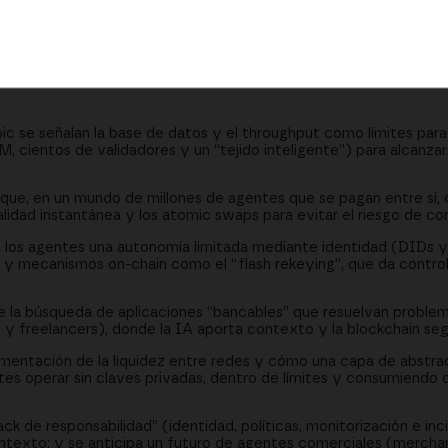
 pagos inteligentes en problemas reales
ts y custodia “blanda” para los agentes
lidad”, los sesgos y los agentes comerciales
c se señalan la base de datos y el throughput como límites par
 cientos de validadores y un “tejido inteligente”) para alcanza
e, en un mundo de millones de agentes que se pagan entre sí, cri
alidad instantánea y los atomic swaps para evitar el riesgo de co
 los agentes una autonomía limitada mediante identidad (DIDs y
ón y mecanismos on-chain como el “flash rekeying”, que da contro
la búsqueda de aplicaciones “bancables” que resuelvan problem
y freelancers), donde la IA aporta contexto y la blockchain seg
mentación de la liquidez entre redes y cómo una capa de abstra
tes operar sin claves privadas, dentro de límites y consumiendo 
k de responsabilidad” (identidad, políticas, monitorización e inc
ntexto; y se anticipa un futuro de agentes comerciales (mercha