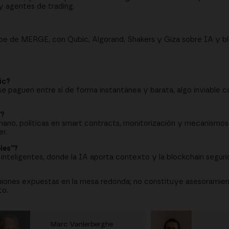
y agentes de trading.
be de MERGE, con Qubic, Algorand, Shakers y Giza sobre IA y bl
ic?
e paguen entre sí de forma instantánea y barata, algo inviable co
”?
umano, políticas en smart contracts, monitorización y mecanismos
r.
les”?
inteligentes, donde la IA aporta contexto y la blockchain seguri
niones expuestas en la mesa redonda; no constituye asesoramient
to.
Marc Vanlerberghe