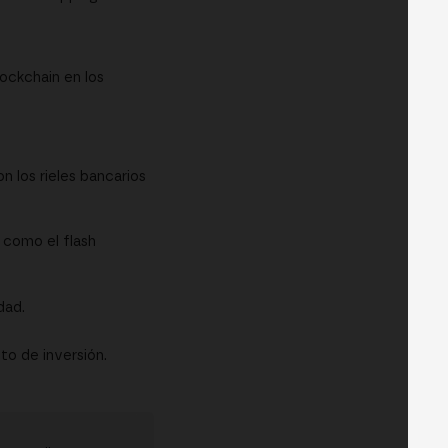
ockchain en los
n los rieles bancarios
 como el flash
dad.
o de inversión.