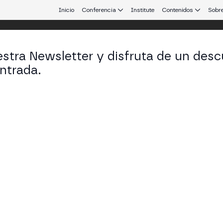
Inicio
Conferencia
Institute
Contenidos
Sobre
stra Newsletter y disfruta de un desc
ntrada.
 que conecta Europa y Latinoamérica.
am Efrima
Founder en SSV Labs
KEDIN