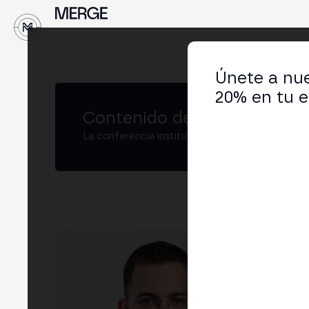
↓
Únete a nue
20% en tu e
Contenido de MERGE
La conferencia institucional de cripto y Web3
Ad
Co-
LIN