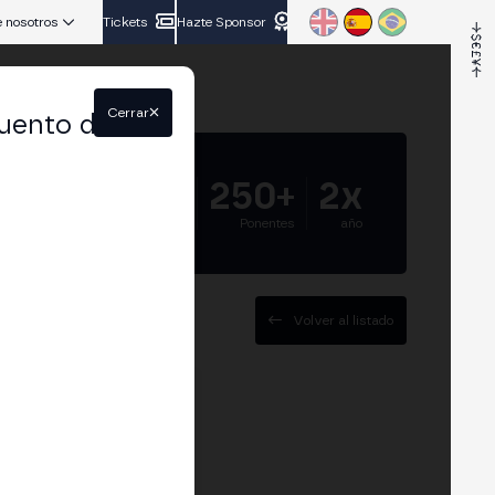
 nosotros
Tickets
Hazte Sponsor
Cerrar
uento del
5.000+
250+
2x
Asistentes
Ponentes
año
Volver al listado