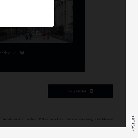
Madrid '26
Newsletter
rminos de servicio Eventos
Política de cookies
Información y riesgos identificados