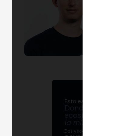
EVEN
C
MERG
¿E
MADR
Esto es MERGE
Donde bancos, regul
ecosistema cripto s
la misma mesa
.
Dos veces al año, MERGE reúne 