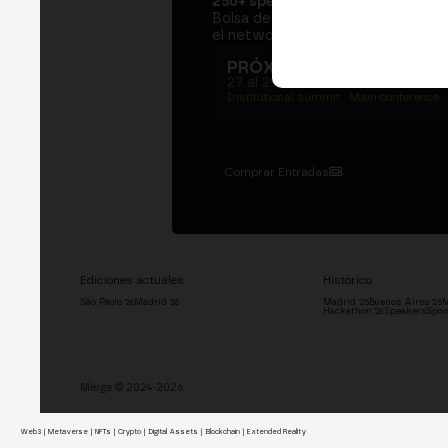
250+ speakers
. Un Institutional S
Bolsa de Madrid, dos jornadas en e
el networking que mueve al sector
PRÓXIMA EDICIÓN → M
27 al 29 de octubre de 2026
Institutional summit · Main conference ·
Comprar Entradas
Ediciones actuales
Histórico
São Paulo '26
Madrid '26
Madrid '25
Buenos Aires '25
M
Hackathon '26
Speakers
Spon
Merge © 2024-2026
Web3 | Metaverse | NFTs | Crypto | Digital Assets | Blockchain | Extended Reality