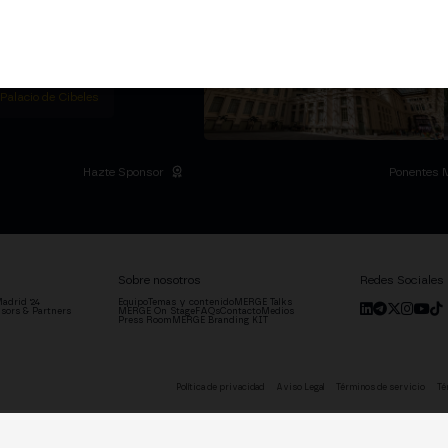
ummit privado en la
l Palacio de Cibeles y
.
ADRID
 Palacio de Cibeles
Hazte Sponsor
Ponentes 
Sobre nosotros
Redes Sociales
adrid '24
Equipo
Temas y contenido
MERGE Talks
sors & Partners
MERGE On Stage
FAQs
Contacto
Medios
Press Room
MERGE Branding KIT
Política de privacidad
Aviso Legal
Términos de servicio
Té