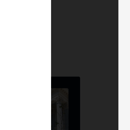
idación de ETH
—
io?
— MERGE