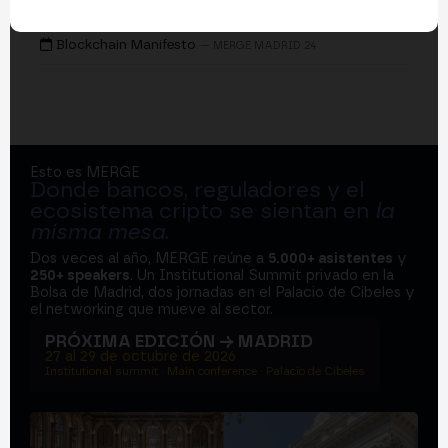
EVENTOS
Blockchain Manifesto
— MERGE MADRID 24
Esto es MERGE
Donde bancos, reguladores y el
ecosistema cripto se sientan en
la
misma mesa
.
Dos veces al año, MERGE reúne a
5.000+ asistentes
y
250+ speakers
. Un Institutional Summit privado en la
Bolsa de Madrid, dos jornadas en el Palacio de Cibeles y
el networking que mueve al sector.
PRÓXIMA EDICIÓN → MADRID
27 al 29 de octubre de 2026
Institutional summit · Main conference · Palacio de Cibeles