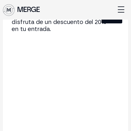
Únete a nuestra Newsletter y
Cerrar
disfruta de un descuento del 20%
en tu entrada.
Contenido de MERGE
La conferencia institucional de cripto y Web3 que
conecta Europa y Latinoamérica.
5.000+
250+
2x
Asistentes
Ponentes
año
Volver al listado