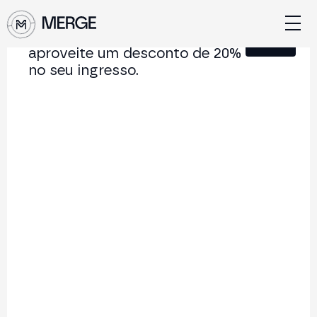
Junte-se à nossa Newsletter e
Fechar
aproveite um desconto de 20%
no seu ingresso.
Conteúdo de MERGE
A conferência institucional de cripto e Web3 que
conecta Europa e América Latina.
5.000+
250+
2x
Participantes
Palestrantes
por ano
Voltar à lista