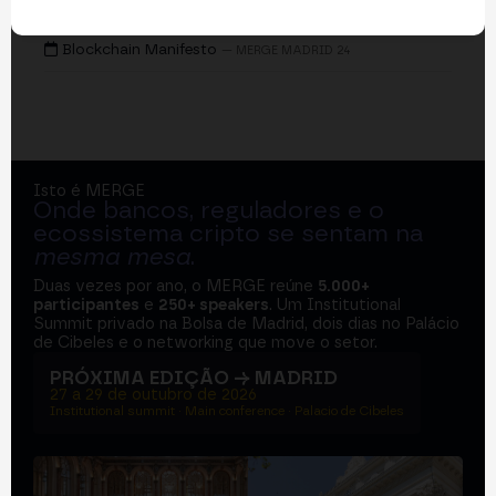
EVENTOS
Blockchain Manifesto
— MERGE MADRID 24
Isto é MERGE
Onde bancos, reguladores e o
ecossistema cripto se sentam na
mesma mesa
.
Duas vezes por ano, o MERGE reúne
5.000+
participantes
e
250+ speakers
. Um Institutional
Summit privado na Bolsa de Madrid, dois dias no Palácio
de Cibeles e o networking que move o setor.
PRÓXIMA EDIÇÃO → MADRID
27 a 29 de outubro de 2026
Institutional summit · Main conference · Palacio de Cibeles