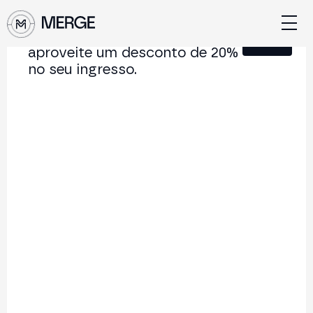
Junte-se à nossa Newsletter e
Fechar
aproveite um desconto de 20%
no seu ingresso.
Merge Branding KIT
Branding Guide Merge Madrid
73.8 MB