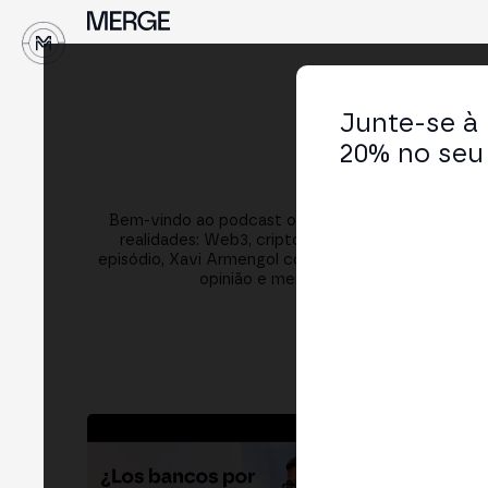
↓
Junte-se à
20% no seu 
MER
Bem-vindo ao podcast oficial da MERGE! Um esp
realidades: Web3, cripto, finanças, tecnologia, 
episódio, Xavi Armengol conversa com referentes 
opinião e mentes inquietas que estão
Youtube