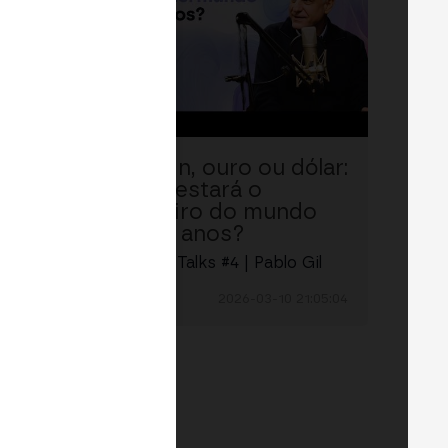
é a
Bitcoin, ouro ou dólar:
onde estará o
?
dinheiro do mundo
em 10 anos?
Ducha
MERGE Talks #4 | Pablo Gil
1:32:06
2026-03-10 21:05:04