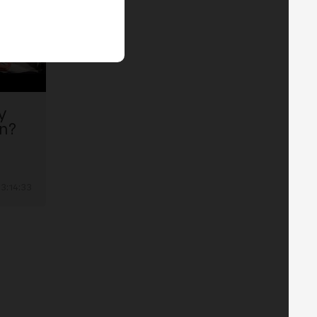
y
on?
3:14:33