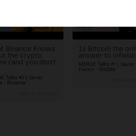
t Binance Knows
Is Bitcoin the onl
ut the crypto
answer to inflati
re (and you don't
MERGE Talks #1 | Javier
)
Pastor - Bit2Me
 Talks #2 | Javier
2025-08-19 1
a - Binance
2025-12-17 11:35:28