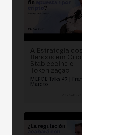
A Estratégia dos
A D
Bancos em Cripto,
Est
Stablecoins e
Sup
Tokenização
MERGE
Torib
MERGE Talks #7 | Francisco
Maroto
2026-07-13 17:33:52