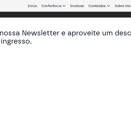
Início
Conferência
Institute
Conteúdos
Sobre nós
 nossa Newsletter e aproveite um des
ingresso.
GE Talks
aço para continuar conectando
inovação e muito mais. Em cada
do ecossistema Web3, líderes de
 moldando o futuro.
Spotify