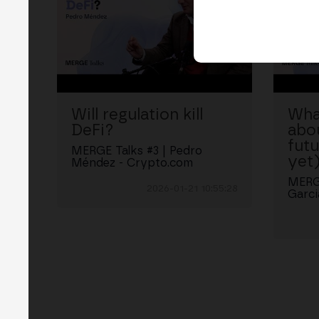
Will regulation kill
Wha
DeFi?
abo
futu
MERGE Talks #3 | Pedro
yet
Méndez - Crypto.com
MERGE
2026-01-21 10:55:28
Garci