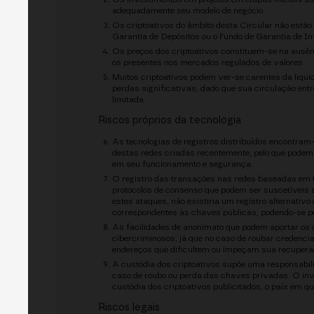
adequadamente seu modelo de negócio.
Os criptoativos do âmbito desta Circular não estão
Garantia de Depósitos ou o Fundo de Garantia de In
Os preços dos criptoativos constituem-se na aus
os presentes nos mercados regulados de valores.
Muitos criptoativos podem ver-se carentes da liqu
perdas significativas, dado que sua circulação entre
limitada.
Riscos próprios da tecnologia
As tecnologias de registros distribuídos encontra
destas redes criadas recentemente, pelo que podem n
em seu funcionamento e segurança.
O registro das transações nas redes baseadas em te
protocolos de consenso que podem ser suscetíveis a 
estes ataques, não existiria um registro alternativ
correspondentes às chaves públicas, podendo-se per
As facilidades de anonimato que podem aportar os 
cibercriminosos, já que no caso de roubar credenci
endereços que dificultem ou impeçam sua recupera
A custódia dos criptoativos supõe uma responsabili
caso de roubo ou perda das chaves privadas. O inve
custódia dos criptoativos publicitados, o país em que
Riscos legais