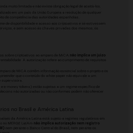
nda muito limitada e não existe obrigação legal de aceitá-los.
alizado em um país da União Europeia a resolução de qualquer
mbito de competência das autoridades espanholas.
me de disponibilidade e acesso aos criptoativos e se estivessem
 serviços, e sem acesso às chaves privadas dos mesmos, os
ços sobre criptoativos ao amparo de MiCA
não implica um juízo
entabilidade. A autorização refere ao cumprimento de requisitos
mparo de MiCA contêm informação essencial sobre o projeto e os
ompreender que o conteúdo do white paper não equivale a um
 supervisora.
 e e-money tokens) estão sujeitas a um regime específico de
blecoins não autorizadas ou não conformes podem não oferecer
rios no Brasil e América Latina
países da América Latina está sujeito a regimes regulatórios em
tivo no MERGE LatAm
não implica autorização nem registro
VM)
nem perante o Banco Central do Brasil, nem perante os
icanos.