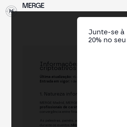
↓
Junte-se à
20% no seu 
Informações e Riscos identi
criptoativos
Última atualização:
15 de maio de 2026
Entrada em vigor:
1 de junho de 2026
1. Natureza informativa do evento e 
MERGE Madrid, MERGE LatAm e os demais eventos org
profissionais de caráter informativo, formativo e 
convergência entre finanças tradicionais e novos model
As palestras, painéis, apresentações, vídeos e demai
durante os eventos
não constituem, em nenhum caso, 