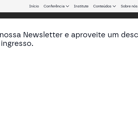
Início
Conferência
Institute
Conteúdos
Sobre nós
 nossa Newsletter e aproveite um des
ingresso.
ficados em relação aos
dos conteúdos do Site
anizados pela Merge Digital SL ("MERGE") são
encontros
de networking
centrados em ativos digitais, blockchain, Web3 e a
os digitais.
s conteúdos publicados em
https://www.mmerge.io
ou expostos
assessoria financeira, fiscal, jurídica ou de investimento
,