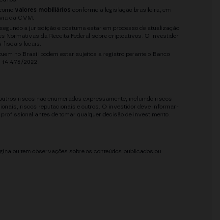
 como
valores mobiliários
conforme a legislação brasileira, em
révia da CVM.
segundo a jurisdição e costuma estar em processo de atualização.
es Normativas da Receita Federal sobre criptoativos. O investidor
fiscais locais.
tuem no Brasil podem estar sujeitos a registro perante o Banco
i 14.478/2022.
 outros riscos não enumerados expressamente, incluindo riscos
onais, riscos reputacionais e outros. O investidor deve informar-
 profissional antes de tomar qualquer decisão de investimento.
ágina ou tem observações sobre os conteúdos publicados ou