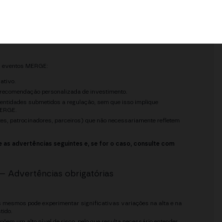
utação de operações com criptoativos, em particular a Instrução
ina onde a MERGE celebre eventos ou tenha audiência.
s eventos MERGE:
ativo.
m recomendação personalizada de investimento.
 entidades submetidos a regulação, sem que isso implique
MERGE.
ntes, patrocinadores, parceiros) que não necessariamente refletem
e as advertências seguintes e, se for o caso, consulte com
— Advertências obrigatórias
s mesmos pode experimentar significativas variações na alta e na
tido.
õem um alto nível de risco, pelo que resulta necessário entender