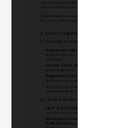
nem recomendação personalizada de adquirir, manter ou 
instrumento financeiro. As opiniões expressas pelos 
Toda decisão de investimento deve ser tomada de forma
for o caso, com assessoria profissional independente.
2. Marco regulatório aplicável
2.1. Espanha e União Europeia
Regulamento (UE) 2023/1114, de Mercados de C
dezembro de 2024, que harmoniza o regime dos cript
tradicional.
Circular 1/2022, de 10 de janeiro, da Comissã
publicidade sobre criptoativos apresentados como ob
Regulamento (UE) 2015/847
e
Regulamento (UE)
de fundos e de criptoativos.
Normativa nacional em matéria de prevenção da lav
provedores de serviços sobre criptoativos.
2.2. Brasil e América Latina
Lei nº 14.478/2022 (Marco Legal de Ativos Virt
virtuais e atribui competências ao Banco Central do
Resoluções e orientações da Comissão de Valo
CVM 175/2022
e os pronunciamentos sobre security