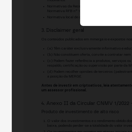
mobiliários.
Normativas da Receita Federal do Brasil sobre trib
Normativa RFB nº 1.888/2019.
Normativa local de cada jurisdição da América Lat
3. Disclaimer geral
Os conteúdos publicados em mmerge.io e expostos no
(a) Têm caráter exclusivamente informativo e educ
(b) Não constituem oferta, convite a contratar ne
(c) Podem fazer referência a produtos, serviços ou
respaldo, certificação ou supervisão por parte da 
(d) Podem recolher opiniões de terceiros (palestra
a posição da MERGE.
Antes de investir em criptoativos, leia atentament
um assessor profissional.
4. Anexo II da Circular CNMV 1/2022 
Produto de investimento de alto risco
O valor dos investimentos e o rendimento obtido do
baixa, podendo perder-se a totalidade do valor inves
Os investimentos em projetos em etapas iniciais sup