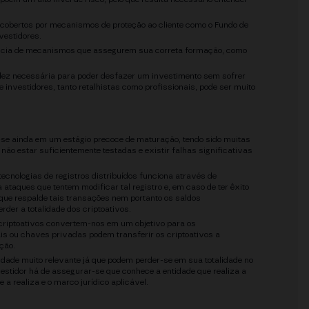
 cobertos por mecanismos de proteção ao cliente como o Fundo de
vestidores.
ência de mecanismos que assegurem sua correta formação, como
idez necessária para poder desfazer um investimento sem sofrer
 investidores, tanto retalhistas como profissionais, pode ser muito
m-se ainda em um estágio precoce de maturação, tendo sido muitas
ão estar suficientemente testadas e existir falhas significativas
cnologias de registros distribuídos funciona através de
ataques que tentem modificar tal registro e, em caso de ter êxito
o que respalde tais transações nem portanto os saldos
der a totalidade dos criptoativos.
criptoativos convertem-nos em um objetivo para os
ais ou chaves privadas podem transferir os criptoativos a
ção.
dade muito relevante já que podem perder-se em sua totalidade no
stidor há de assegurar-se que conhece a entidade que realiza a
 a realiza e o marco jurídico aplicável.