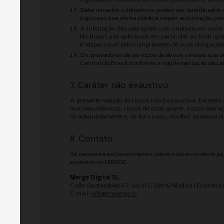
Determinados criptoativos podem ser qualificados
cujo caso sua oferta pública requer autorização p
A tributação das operações com criptoativos varia 
No Brasil, são aplicáveis em particular as Instruçõ
é responsável pelo cumprimento de suas obrigações 
Os provedores de serviços de ativos virtuais que a
Central do Brasil conforme a regulamentação da Le
7. Caráter não exaustivo
A presente relação de riscos não é exaustiva. Existem
macroeconômicos, riscos de contraparte, riscos operaci
se adequadamente e, se for o caso, recolher assessoria
8. Contato
Se necessita esclarecimentos sobre o alcance desta p
expostos no MERGE:
Merge Digital SL
Calle Gaztambide 57, Local 5, 28015 Madrid (Espanha)
E-mail:
info@mmerge.io