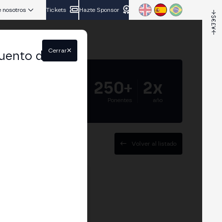
 nosotros
Tickets
Hazte Sponsor
Cerrar
uento del
5.000+
250+
2x
Asistentes
Ponentes
año
Volver al listado