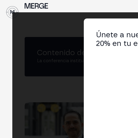
↓
Únete a nue
20% en tu e
Contenido de MERGE
La conferencia institucional de cripto y Web3
Alb
Law 
LIN