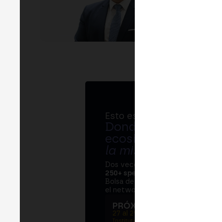
EVEN
P
Esto es MERGE
Donde bancos, regul
ecosistema cripto s
la misma mesa
.
Dos veces al año, MERGE reúne 
250+ speakers
. Un Institutional S
Bolsa de Madrid, dos jornadas en e
el networking que mueve al sector
PRÓXIMA EDICIÓN → M
27 al 29 de octubre de 2026
Institutional summit · Main conference ·