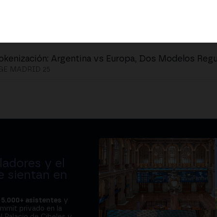
okenización: Argentina vs Europa, Dos Modelos Regu
E MADRID 25
adores y el
e sientan en
a
5.000+ asistentes
y
ummit privado en la
l Palacio de Cibeles y