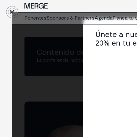
↓
Ponentes
Sponsors & Partners
Agenda
Planea tu v
Únete a nue
20% en tu e
Contenido de MERGE
La conferencia institucional de cripto y Web3
Al
Prof
LIN