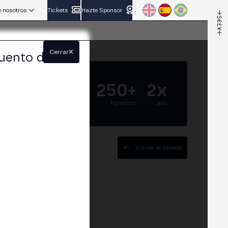
 nosotros
Tickets
Hazte Sponsor
Cerrar
uento del
5.000+
250+
2x
Asistentes
Ponentes
año
Volver al listado