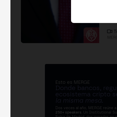
T
MERG
Esto es MERGE
Donde bancos, regul
ecosistema cripto s
la misma mesa
.
Dos veces al año, MERGE reúne 
250+ speakers
. Un Institutional S
Bolsa de Madrid, dos jornadas en e