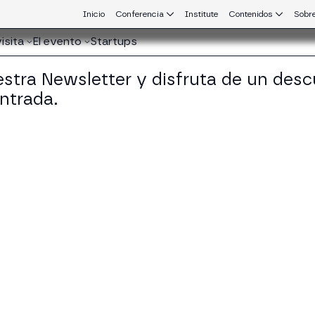
Inicio
Conferencia
Institute
Contenidos
Sobre
isita
El evento
Startups
stra Newsletter y disfruta de un desc
ntrada.
 que conecta Europa y Latinoamérica.
fredo Muñoz
esor en Universidad Complutense de Madrid
KEDIN