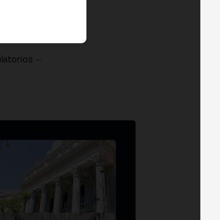
latorios
—