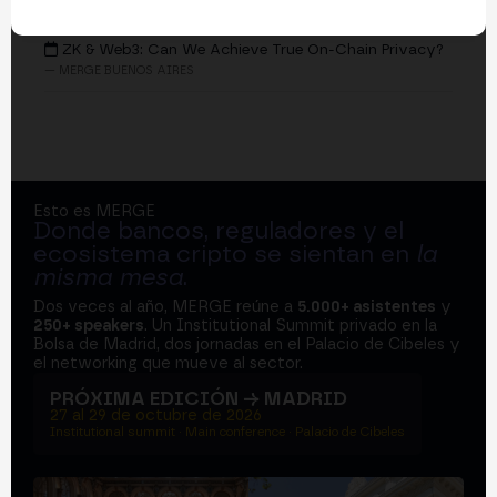
EVENTOS
ZK & Web3: Can We Achieve True On-Chain Privacy?
— MERGE BUENOS AIRES
Esto es MERGE
Donde bancos, reguladores y el
ecosistema cripto se sientan en
la
misma mesa
.
Dos veces al año, MERGE reúne a
5.000+ asistentes
y
250+ speakers
. Un Institutional Summit privado en la
Bolsa de Madrid, dos jornadas en el Palacio de Cibeles y
el networking que mueve al sector.
PRÓXIMA EDICIÓN → MADRID
27 al 29 de octubre de 2026
Institutional summit · Main conference · Palacio de Cibeles