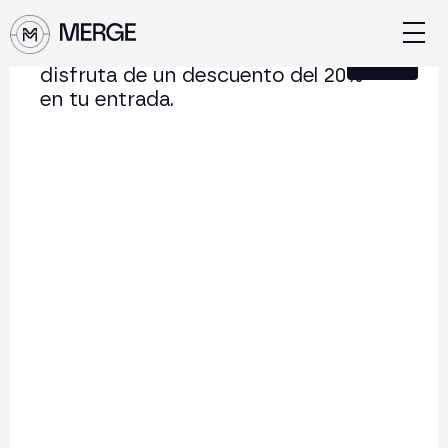
Únete a nuestra Newsletter y
Cerrar
disfruta de un descuento del 20%
en tu entrada.
Contenido de MERGE
La conferencia institucional de cripto y Web3 que
conecta Europa y Latinoamérica.
5.000+
250+
2x
Asistentes
Ponentes
año
Volver al listado