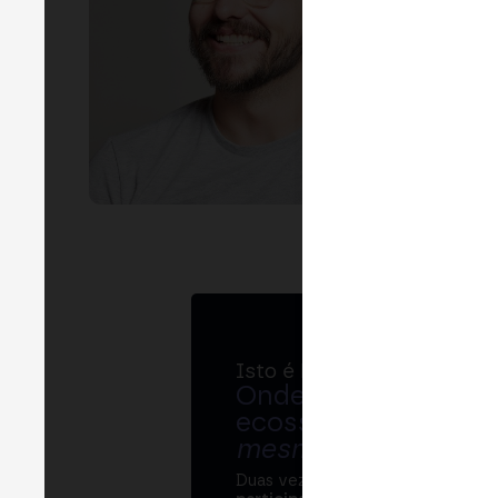
EVEN
Z
AIRE
Isto é MERGE
Onde bancos, regul
ecossistema cripto
mesma mesa
.
Duas vezes por ano, o MERGE re