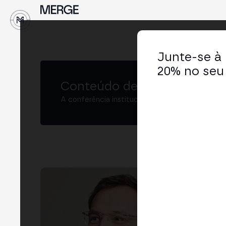
↓
Junte-se à
20% no seu 
Conteúdo de MERGE
A conferência institucional de cripto e Web3 
Ar
Exec
LIN