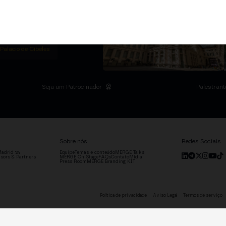
m Institutional Summit
ias no Palácio de
o setor.
DRID
 Palacio de Cibeles
Seja um Patrocinador
Palestrant
Sobre nós
Redes Sociais
adrid '24
Equipe
Temas e conteúdo
MERGE Talks
sors & Partners
MERGE On Stage
FAQs
Contato
Mídia
Press Room
MERGE Branding KIT
Política de privacidade
Aviso Legal
Termos de serviço