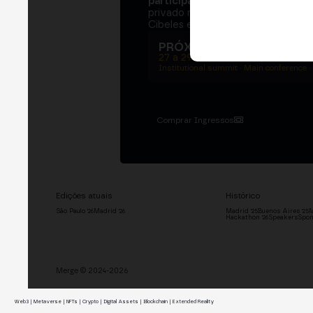
participantes
e
250+ speakers
. U
privado na Bolsa de Madrid, dois d
Cibeles e o networking que move 
PRÓXIMA EDIÇÃO → MA
27 a 29 de outubro de 2026
Institutional summit · Main conference ·
Comprar Ingressos
Edições atuais
Histórico
São Paulo '26
Madrid '26
Madrid '25
Buenos Aires '25
M
Hackathon '26
Speakers
Spon
Merge © 2024-2026
Web3 | Metaverse | NFTs | Crypto | Digital Assets | Blockchain | Extended Reality