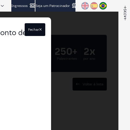
Ingressos
Seja um Patrocinador
Fechar
conto de
5.000+
250+
2x
Participantes
Palestrantes
por ano
Voltar à lista