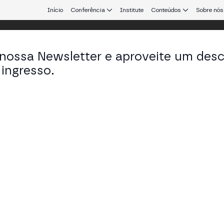
Início
Conferência
Institute
Conteúdos
Sobre nós
 nossa Newsletter e aproveite um des
ingresso.
que conecta Europa e América Latina.
naud Schenk
utive Director em Aztec Foundation
KEDIN