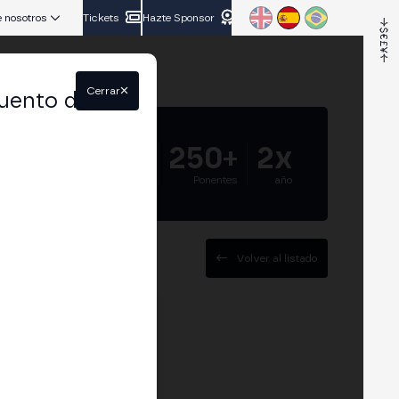
 nosotros
Tickets
Hazte Sponsor
Cerrar
uento del
5.000+
250+
2x
Asistentes
Ponentes
año
Volver al listado