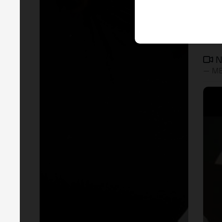
N
— ME