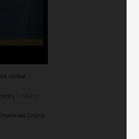
era Global
—
rrency
— MERGE
 Empresas Cripto