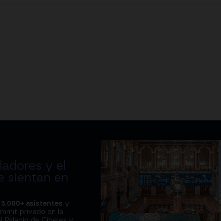
adores y el
e sientan en
a
5.000+ asistentes
y
ummit privado en la
l Palacio de Cibeles y