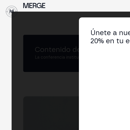
↓
Únete a nue
20% en tu e
Contenido de MERGE
La conferencia institucional de cripto y Web3
Cri
Law
LIN