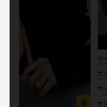
S
MERG
T
MADR
N
— ME
T