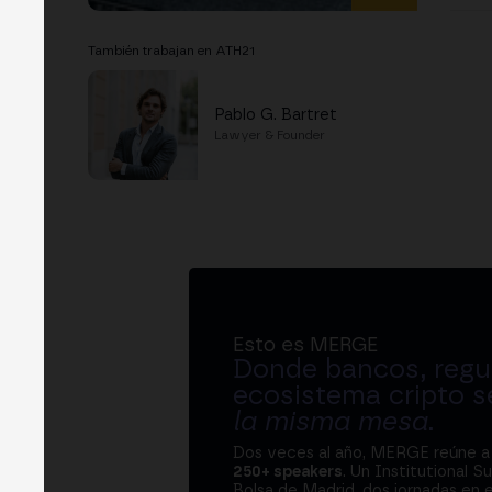
También trabajan en ATH21
Pablo G. Bartret
Lawyer & Founder
Esto es MERGE
Donde bancos, regul
ecosistema cripto s
la misma mesa
.
Dos veces al año, MERGE reúne 
250+ speakers
. Un Institutional S
Bolsa de Madrid, dos jornadas en e