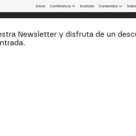
Inicio
Conferencia
Institute
Contenidos
Sobre
stra Newsletter y disfruta de un desc
ntrada.
 que conecta Europa y Latinoamérica.
stina Carrascosa
yer & Founder en ATH21
KEDIN