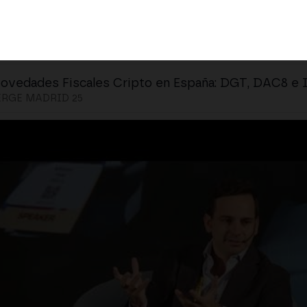
ovedades Fiscales Cripto en España: DGT, DAC8 e 
RGE MADRID 25