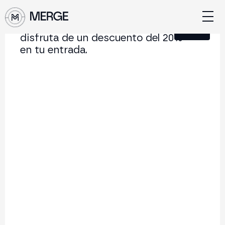
Únete a nuestra Newsletter y
Cerrar
disfruta de un descuento del 20%
en tu entrada.
Contenido de MERGE
La conferencia institucional de cripto y Web3 que
conecta Europa y Latinoamérica.
5.000+
250+
2x
Asistentes
Ponentes
año
Volver al listado