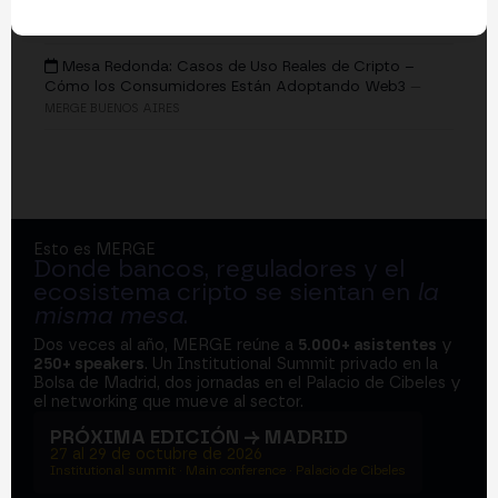
EVENTOS
Mesa Redonda: Casos de Uso Reales de Cripto –
Cómo los Consumidores Están Adoptando Web3
—
MERGE BUENOS AIRES
Esto es MERGE
Donde bancos, reguladores y el
ecosistema cripto se sientan en
la
misma mesa
.
Dos veces al año, MERGE reúne a
5.000+ asistentes
y
250+ speakers
. Un Institutional Summit privado en la
Bolsa de Madrid, dos jornadas en el Palacio de Cibeles y
el networking que mueve al sector.
PRÓXIMA EDICIÓN → MADRID
27 al 29 de octubre de 2026
Institutional summit · Main conference · Palacio de Cibeles