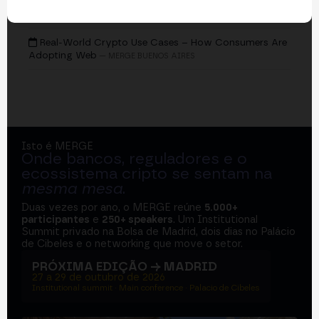
EVENTOS
Real-World Crypto Use Cases – How Consumers Are
Adopting Web
— MERGE BUENOS AIRES
Isto é MERGE
Onde bancos, reguladores e o
ecossistema cripto se sentam na
mesma mesa
.
Duas vezes por ano, o MERGE reúne
5.000+
participantes
e
250+ speakers
. Um Institutional
Summit privado na Bolsa de Madrid, dois dias no Palácio
de Cibeles e o networking que move o setor.
PRÓXIMA EDIÇÃO → MADRID
27 a 29 de outubro de 2026
Institutional summit · Main conference · Palacio de Cibeles