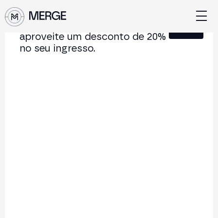
Junte-se à nossa Newsletter e
Fechar
aproveite um desconto de 20%
no seu ingresso.
Conteúdo de MERGE
A conferência institucional de cripto e Web3 que
conecta Europa e América Latina.
5.000+
250+
2x
Participantes
Palestrantes
por ano
Voltar à lista