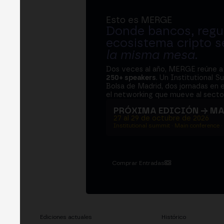
Esto es MERGE
Donde bancos, regul
ecosistema cripto s
la misma mesa
.
Dos veces al año, MERGE reúne 
250+ speakers
. Un Institutional S
Bolsa de Madrid, dos jornadas en e
el networking que mueve al sector
PRÓXIMA EDICIÓN → M
27 al 29 de octubre de 2026
Institutional summit · Main conference ·
Comprar Entradas
Ediciones actuales
Histórico