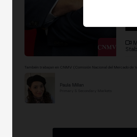
M
Stab
También trabajan en CNMV (Comisión Nacional del Mercado de V
Paula Millan
Primary & Secondary Markets