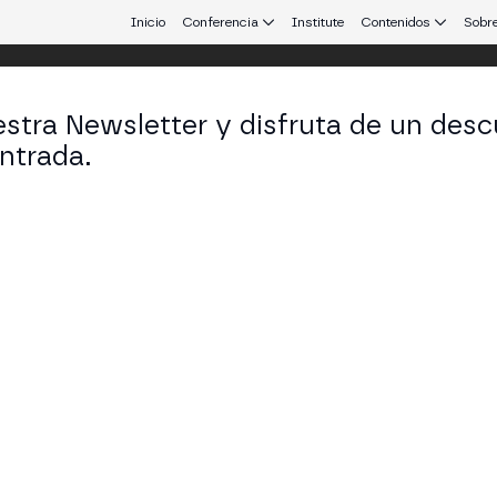
Inicio
Conferencia
Institute
Contenidos
Sobre
stra Newsletter y disfruta de un desc
ntrada.
 que conecta Europa y Latinoamérica.
ncisco del Olmo
irector responsable Fintech y Ciberseguridad en
onal del Mercado de Valores)