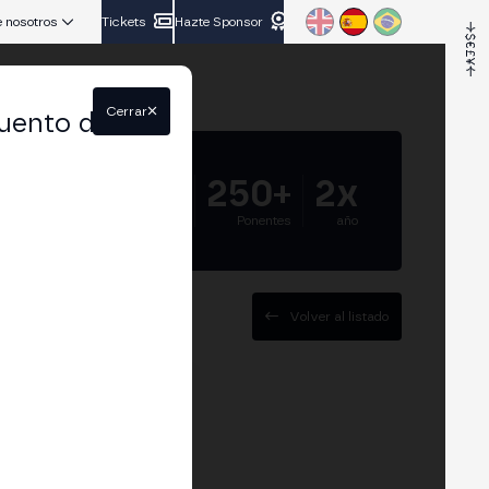
 nosotros
Tickets
Hazte Sponsor
Cerrar
uento del
5.000+
250+
2x
Asistentes
Ponentes
año
Volver al listado
 CNMV (Comisión