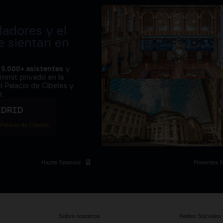
adores y el
e sientan en
a
5.000+ asistentes
y
ummit privado en la
l Palacio de Cibeles y
.
ADRID
 Palacio de Cibeles
Hazte Sponsor
Ponentes 
Sobre nosotros
Redes Sociales