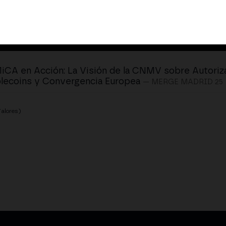
iCA en Acción: La Visión de la CNMV sobre Autoriz
lecoins y Convergencia Europea
— MERGE MADRID 25
alores)