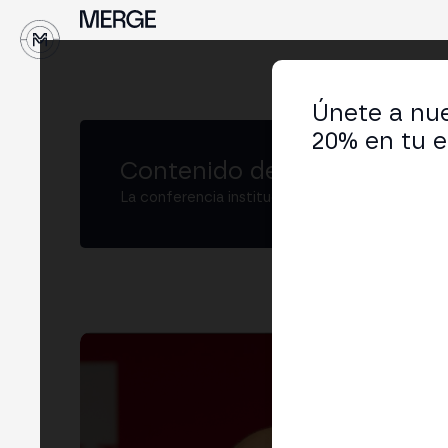
↓
Únete a nue
20% en tu e
Contenido de MERGE
La conferencia institucional de cripto y Web3
Fra
Subd
Naci