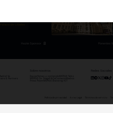
ummit privado en la
l Palacio de Cibeles y
.
ADRID
 Palacio de Cibeles
Hazte Sponsor
Ponentes 
Sobre nosotros
Redes Sociales
adrid '24
Equipo
Temas y contenido
MERGE Talks
sors & Partners
MERGE On Stage
FAQs
Contacto
Medios
Press Room
MERGE Branding KIT
Política de privacidad
Aviso Legal
Términos de servicio
Té