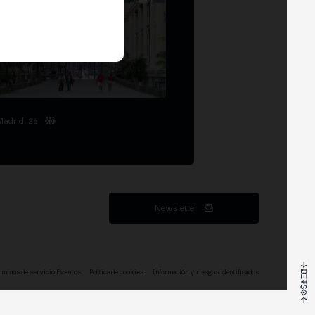
Madrid '26
Newsletter
rminos de servicio Eventos
Política de cookies
Información y riesgos identificados