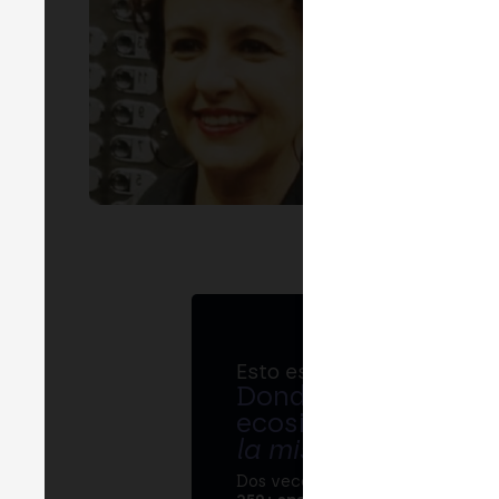
Esto es MERGE
Donde bancos, regul
ecosistema cripto s
la misma mesa
.
Dos veces al año, MERGE reúne 