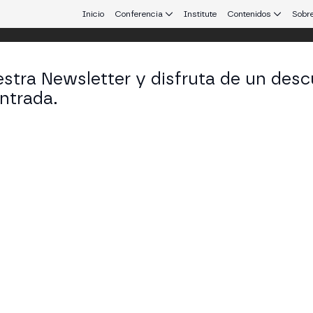
Inicio
Conferencia
Institute
Contenidos
Sobre
stra Newsletter y disfruta de un desc
ntrada.
 que conecta Europa y Latinoamérica.
elya Longo
nalist en Valor Investe
KEDIN