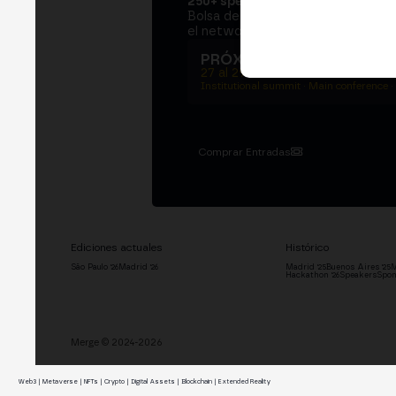
250+ speakers
. Un Institutional S
Bolsa de Madrid, dos jornadas en e
el networking que mueve al sector
PRÓXIMA EDICIÓN → M
27 al 29 de octubre de 2026
Institutional summit · Main conference ·
Comprar Entradas
Ediciones actuales
Histórico
São Paulo '26
Madrid '26
Madrid '25
Buenos Aires '25
M
Hackathon '26
Speakers
Spon
Merge © 2024-2026
Web3 | Metaverse | NFTs | Crypto | Digital Assets | Blockchain | Extended Reality