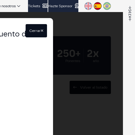
 nosotros
Tickets
Hazte Sponsor
Cerrar
uento del
5.000+
250+
2x
Asistentes
Ponentes
año
Volver al listado