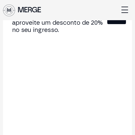
Junte-se à nossa Newsletter e
Fechar
aproveite um desconto de 20%
no seu ingresso.
Conteúdo de MERGE
A conferência institucional de cripto e Web3 que
conecta Europa e América Latina.
5.000+
250+
2x
Participantes
Palestrantes
por ano
Voltar à lista