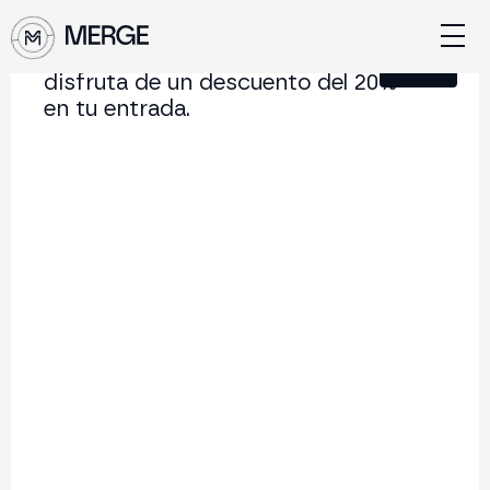
Únete a nuestra Newsletter y
Cerrar
disfruta de un descuento del 20%
en tu entrada.
Contenido de MERGE
La conferencia institucional de cripto y Web3 que
conecta Europa y Latinoamérica.
5.000+
250+
2x
Asistentes
Ponentes
año
Volver al listado