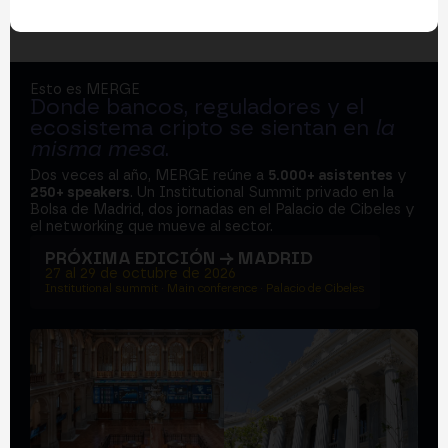
Esto es MERGE
Donde bancos, reguladores y el
ecosistema cripto se sientan en
la
misma mesa
.
Dos veces al año, MERGE reúne a
5.000+ asistentes
y
250+ speakers
. Un Institutional Summit privado en la
Bolsa de Madrid, dos jornadas en el Palacio de Cibeles y
el networking que mueve al sector.
PRÓXIMA EDICIÓN → MADRID
27 al 29 de octubre de 2026
Institutional summit · Main conference · Palacio de Cibeles