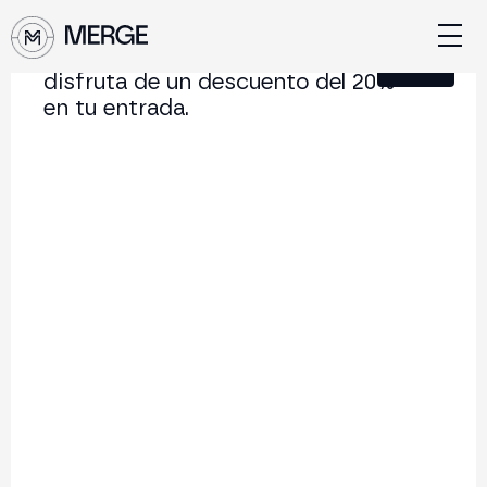
Únete a nuestra Newsletter y
Cerrar
disfruta de un descuento del 20%
en tu entrada.
Contenido de MERGE
La conferencia institucional de cripto y Web3 que
conecta Europa y Latinoamérica.
5.000+
250+
2x
Asistentes
Ponentes
año
Volver al listado