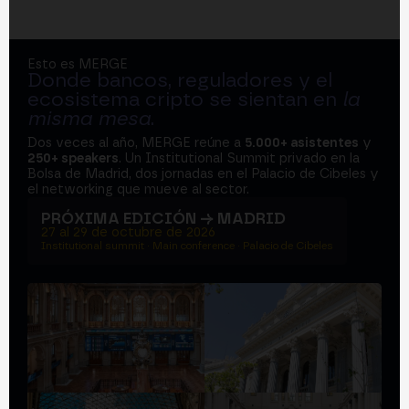
Esto es MERGE
Donde bancos, reguladores y el
ecosistema cripto se sientan en
la
misma mesa
.
Dos veces al año, MERGE reúne a
5.000+ asistentes
y
250+ speakers
. Un Institutional Summit privado en la
Bolsa de Madrid, dos jornadas en el Palacio de Cibeles y
el networking que mueve al sector.
PRÓXIMA EDICIÓN → MADRID
27 al 29 de octubre de 2026
Institutional summit · Main conference · Palacio de Cibeles