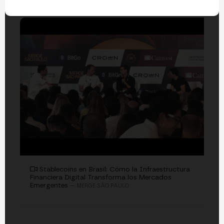
EVENTOS
Stablecoins en Brasil: Cómo la Infraestructura
Financiera Digital Transforma los Mercados
Emergentes
— MERGE SÃO PAULO