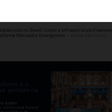
tablecoins no Brasil: Como a Infraestrutura Financeir
nsforma Mercados Emergentes
— MERGE SÃO PAULO
adores e o
 se sentam na
úne
5.000+
m Institutional Summit
ias no Palácio de