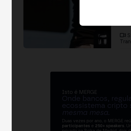
S
Tra
Isto é MERGE
Onde bancos, regul
ecossistema cripto
mesma mesa
.
Duas vezes por ano, o MERGE re
participantes
e
250+ speakers
. U
privado na Bolsa de Madrid, dois d