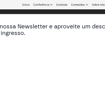
Início
Conferência
Institute
Conteúdos
Sobre nós
 nossa Newsletter e aproveite um des
ingresso.
que conecta Europa e América Latina.
rcos Nunes
 em Tangem Pay
KEDIN