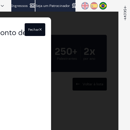
Ingressos
Seja um Patrocinador
Fechar
conto de
5.000+
250+
2x
Participantes
Palestrantes
por ano
Voltar à lista