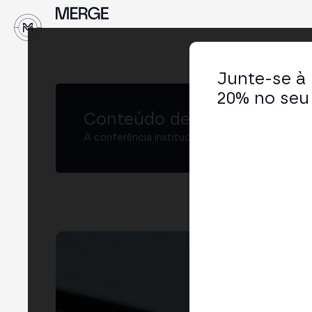
↓
Junte-se à
20% no seu 
Conteúdo de MERGE
A conferência institucional de cripto e Web3 
Ma
CEO
LIN