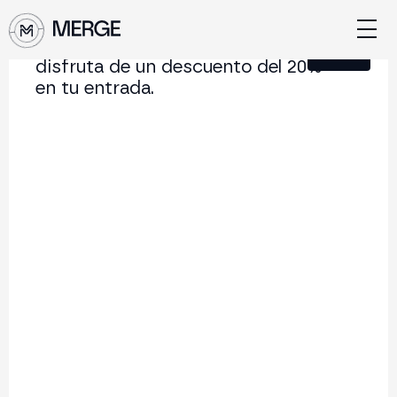
Únete a nuestra Newsletter y
Cerrar
disfruta de un descuento del 20%
en tu entrada.
Contenido de MERGE
La conferencia institucional de cripto y Web3 que
conecta Europa y Latinoamérica.
5.000+
250+
2x
Asistentes
Ponentes
año
Volver al listado