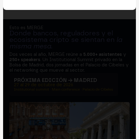
Esto es MERGE
Donde bancos, reguladores y el
ecosistema cripto se sientan en
la
misma mesa
.
Dos veces al año, MERGE reúne a
5.000+ asistentes
y
250+ speakers
. Un Institutional Summit privado en la
Bolsa de Madrid, dos jornadas en el Palacio de Cibeles y
el networking que mueve al sector.
PRÓXIMA EDICIÓN → MADRID
27 al 29 de octubre de 2026
Institutional summit · Main conference · Palacio de Cibeles