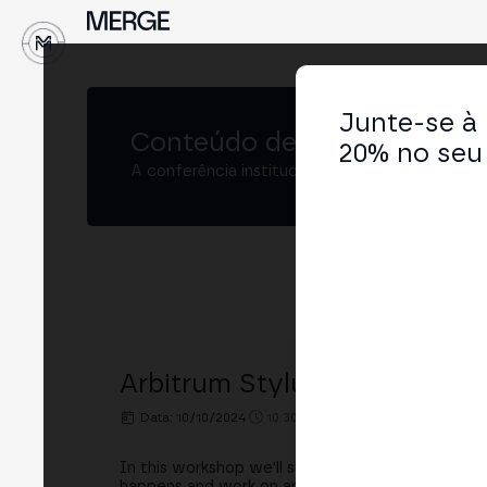
↓
Junte-se à
Conteúdo de
MERGE Madrid
20% no seu 
A conferência institucional de cripto e Web3 
Arbitrum Stylus: Interaction
Data: 10/10/2024
10:30h. - 11:00h.
LOCAL: STAKEL
In this workshop we'll show how Stylus contracts
happens and work on an example of a Rust contra