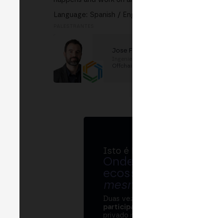
Language: Spanish / English
PALESTRANTES
Jose FP
Ingeniero de integración
em
Offchain Labs
Isto é MERGE
Onde bancos, regul
ecossistema cripto
mesma mesa
.
Duas vezes por ano, o MERGE re
participantes
e
250+ speakers
. U
privado na Bolsa de Madrid, dois d