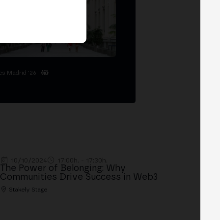
es Madrid '26
10/10/2024
17:00h. - 17:30h.
The Power of Belonging: Why
Communities Drive Success in Web3
Stakely Stage