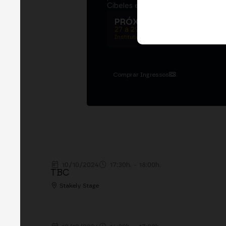
Cibeles e o networking que move 
PRÓXIMA EDIÇÃO → MA
27 a 29 de outubro de 2026
Institutional summit · Main conference ·
Comprar Ingressos
10/10/2024
17:30h. - 18:00h.
TBC
Stakely Stage