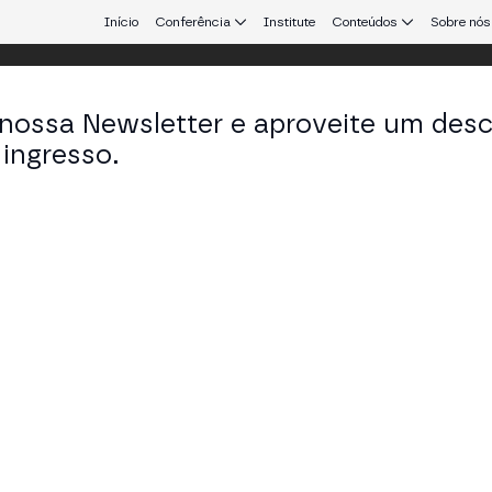
Início
Conferência
Institute
Conteúdos
Sobre nós
 nossa Newsletter e aproveite um des
 24
ingresso.
que conecta Europa e América Latina.
 between Rust and Solidity contracts
Y STAGE
 are fully interoperable with EVM contracts. We'll explain how t
ct interacting with a Solidity contract