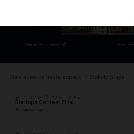
o setor.
DRID
 Palacio de Cibeles
Seja um Patrocinador
Palestrant
Mais eventos neste espaço → Stakely Stage
10/10/2024
17:30h. - 18:15h.
Startups Contest Final
Stakely Stage