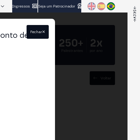
Ingressos
Seja um Patrocinador
Fechar
conto de
5.000+
250+
2x
Participantes
Palestrantes
por ano
Voltar
his interaction