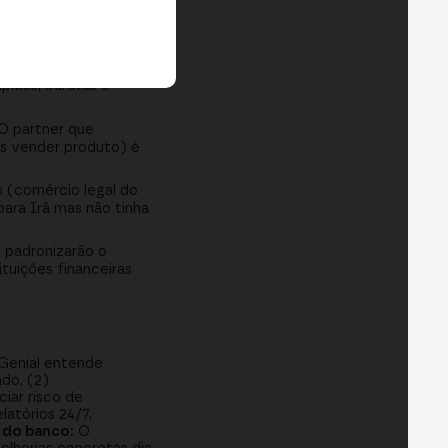
local e fala a
s melhora
ional:
pidas, baratas e
O partner que
as vender produto) é
 (comércio legal do
para Irã mas não tinha
 padronizarão o
tuições financeiras
Genial entende
ado. (2)
iar risco de
atórios 24/7,
 do banco:
O