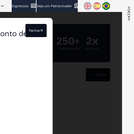
Ingressos
Seja um Patrocinador
Fechar
conto de
5.000+
250+
2x
Participantes
Palestrantes
por ano
Voltar
ulada