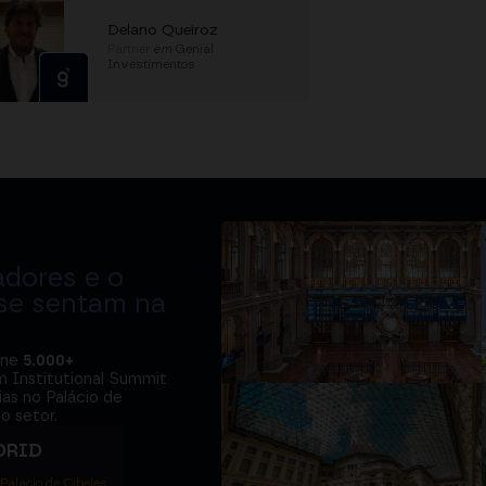
Delano Queiroz
Partner
em
Genial
Investimentos
adores e o
 se sentam na
úne
5.000+
m Institutional Summit
ias no Palácio de
o setor.
DRID
 Palacio de Cibeles