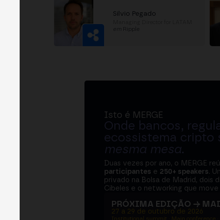
Silvio Pegado
Managing Director for LATAM
em
Ripple
Isto é MERGE
Onde bancos, regul
ecossistema cripto
mesma mesa
.
Duas vezes por ano, o MERGE re
participantes
e
250+ speakers
. U
privado na Bolsa de Madrid, dois d
Cibeles e o networking que move 
PRÓXIMA EDIÇÃO → MA
27 a 29 de outubro de 2026
Institutional summit · Main conference ·