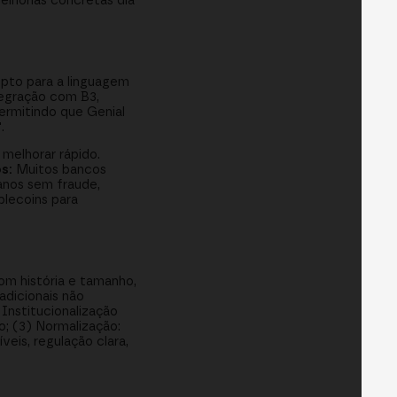
lhorias concretas dia
ipto para a linguagem
tegração com B3,
ermitindo que Genial
.
melhorar rápido.
s:
Muitos bancos
anos sem fraude,
blecoins para
com história e tamanho,
radicionais não
Institucionalização
; (3) Normalização:
veis, regulação clara,