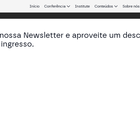
Início
Conferência
Institute
Conteúdos
Sobre nós
 nossa Newsletter e aproveite um des
ulo
ingresso.
que conecta Europa e América Latina.
tucional: Ripple e Banco Genial
a América Latina com infraestrutura blockchain reg
 STAGE