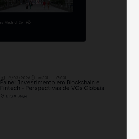
es Madrid '26
19/03/2026
16:20h. - 17:00h.
Painel: Investimento em Blockchain e
Fintech - Perspectivas de VCs Globais
BingX Stage