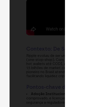
Contexto: De Software Blockcha
Ripple evoluiu de ser uma solução blockchain co
(one-stop-shop). Com 75 licenças globais adquir
hot wallets até CODI, a solução cold storage us
1,5 bilhões de market cap, e payout através de 
pioneiro no Brasil atendendo o ecossistema cr
facilitando liquidez cripto, e provando que inst
Pontos-chave de Aprendizado
Adoção Institucional Requer Confiança Regu
comprovado, e licenças regulatórias claras. Rip
segurança a reguladores e acionistas.