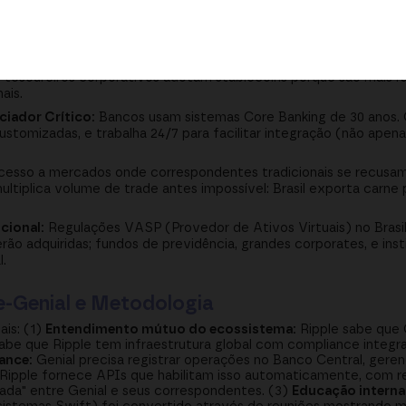
Banco Genial são cripto. Quando um partner entende o mercado 
il), a receptividade de correspondentes bancários e autoridade
texto.
racional:
O caso de uso imediato não é especulativo mas operac
tesoureiros corporativos adotam stablecoins porque são mais rá
ais.
iador Crítico:
Bancos usam sistemas Core Banking de 30 anos. 
stomizadas, e trabalha 24/7 para facilitar integração (não apen
cesso a mercados onde correspondentes tradicionais se recusam
ltiplica volume de trade antes impossível: Brasil exporta carne 
cional:
Regulações VASP (Provedor de Ativos Virtuais) no Brasil
ão adquiridas; fundos de previdência, grandes corporates, e insti
.
le-Genial e Metodologia
ais: (1)
Entendimento mútuo do ecossistema:
Ripple sabe que 
l sabe que Ripple tem infraestrutura global com compliance integr
ance:
Genial precisa registrar operações no Banco Central, gerenc
Ripple fornece APIs que habilitam isso automaticamente, com rel
da" entre Genial e seus correspondentes. (3)
Educação interna