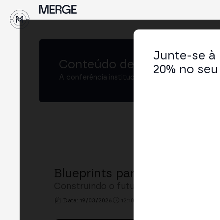
↓
Junte-se à
Conteúdo de
MERGE São Pa
20% no seu 
A conferência institucional de cripto e Web3 
Blueprints para Adoção Insti
Construindo o futuro dos pagamentos n
Data: 19/03/2026
12:10h. - 12:40h.
LOCAL: BINGX