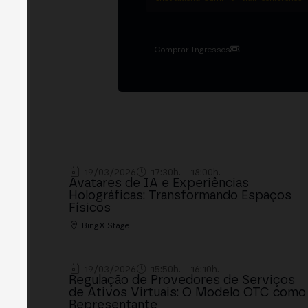
Comprar Ingressos
19/03/2026
17:30h. - 18:00h.
Avatares de IA e Experiências
Holográficas: Transformando Espaços
Físicos
BingX Stage
19/03/2026
15:50h. - 16:10h.
Regulação de Provedores de Serviços
de Ativos Virtuais: O Modelo OTC como
Representante