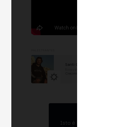
PALESTRANTES
Santi Cristóbal
Ecosystem Lead
em
Crecimiento
Isto é MERGE