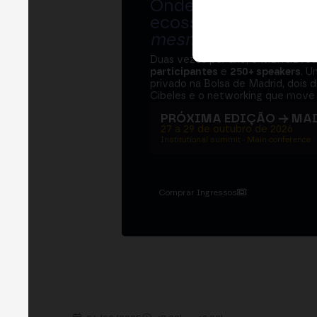
Onde bancos, regul
ecossistema cripto
mesma mesa
.
Duas vezes por ano, o MERGE re
participantes
e
250+ speakers
. U
privado na Bolsa de Madrid, dois d
Cibeles e o networking que move 
PRÓXIMA EDIÇÃO → MA
27 a 29 de outubro de 2026
Institutional summit · Main conference ·
Comprar Ingressos