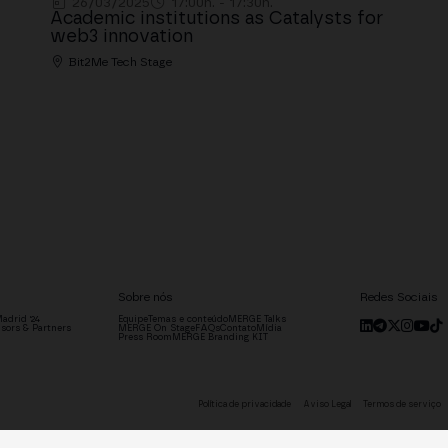
26/03/2025
17:00h. - 17:30h.
Academic institutions as Catalysts for
web3 innovation
Bit2Me Tech Stage
Sobre nós
Redes Sociais
adrid '24
Equipe
Temas e conteúdo
MERGE Talks
sors & Partners
MERGE On Stage
FAQs
Contato
Mídia
Press Room
MERGE Branding KIT
Política de privacidade
Aviso Legal
Termos de serviço