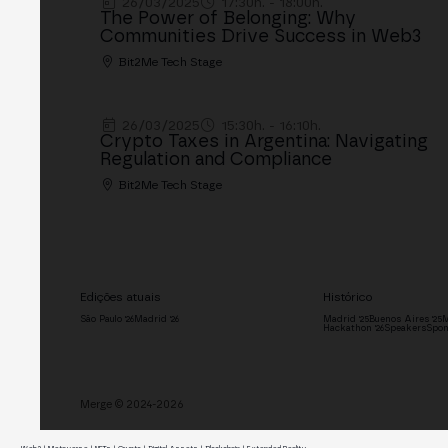
26/03/2025
17:30h. - 18:00h.
The Power of Belonging: Why
Communities Drive Success in Web3
Bit2Me Tech Stage
26/03/2025
15:30h. - 16:10h.
Crypto Taxes in Argentina: Navigating
Regulation and Compliance
Bit2Me Tech Stage
Edições atuais
Histórico
São Paulo '26
Madrid '26
Madrid '25
Buenos Aires '25
M
Hackathon '26
Speakers
Spon
Merge © 2024-2026