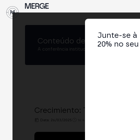
↓
Junte-se à
Conteúdo de
MERGE Buenos
20% no seu 
A conferência institucional de cripto e Web3 
Crecimiento: Tranformando 
Data: 26/03/2025
16:40h. - 17:00h.
LOCAL: BIT2M