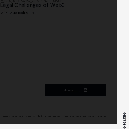
26/03/2025
16:10h. - 16:40h.
Legal Challenges of Web3
Bit2Me Tech Stage
Newsletter
Termos de serviço Eventos
Política de cookies
Informações e riscos identificados