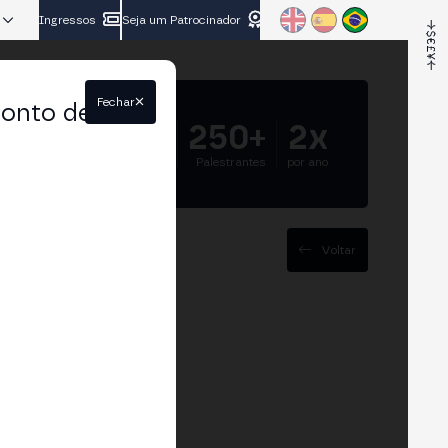
Ingressos
Seja um Patrocinador
Fechar
conto de
5.000+
250+
2x
Participantes
Palestrantes
por ano
Voltar
ain