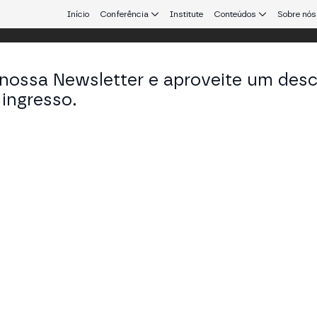
Início
Conferência
Institute
Conteúdos
Sobre nós
 nossa Newsletter e aproveite um des
 Aires
ingresso.
que conecta Europa e América Latina.
Argentina como Hub Global de Blockch
E TECH STAGE