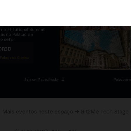
adores e o
 se sentam na
úne
5.000+
m Institutional Summit
ias no Palácio de
o setor.
DRID
 Palacio de Cibeles
Seja um Patrocinador
Palestrant
Mais eventos neste espaço → Bit2Me Tech Stage