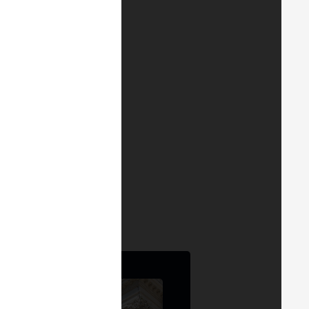
bém disponível no
YouTube
.