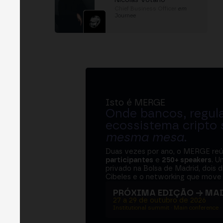
Chief Business Officer
em
Journee
Isto é MERGE
Onde bancos, regul
ecossistema cripto
mesma mesa
.
Duas vezes por ano, o MERGE re
participantes
e
250+ speakers
. U
privado na Bolsa de Madrid, dois d
Cibeles e o networking que move 
PRÓXIMA EDIÇÃO → MA
27 a 29 de outubro de 2026
Institutional summit · Main conference ·