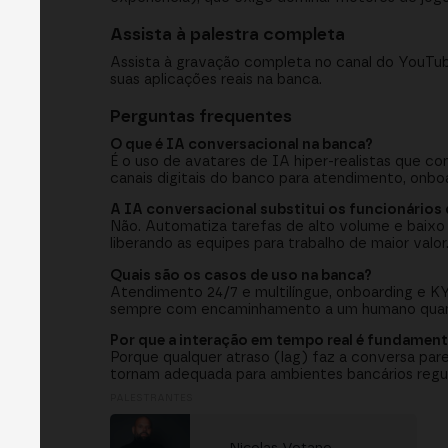
Assista à palestra completa
Assista à gravação completa no canal do YouTub
suas aplicações reais na banca.
Perguntas frequentes
O que é IA conversacional na banca?
É o uso de avatares de IA hiper-realistas que c
canais digitais do banco para atendimento, onboa
A IA conversacional substitui os funcionários
Não. Automatiza tarefas de alto volume e baixo 
liberando as equipes para trabalho de maior valor
Quais são os casos de uso na banca?
Atendimento 24/7 e multilíngue, onboarding e KYC
sempre com encaminhamento a um humano quan
Por que a interação em tempo real é fundament
Porque qualquer atraso (lag) faz a conversa pare
tornam adequada para ambientes bancários regu
PALESTRANTES
Nicolas Votano