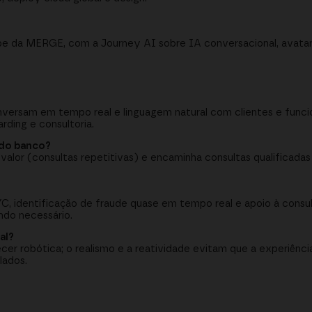
e da MERGE, com a Journey AI sobre IA conversacional, avatares
onversam em tempo real e linguagem natural com clientes e funcio
rding e consultoria.
 do banco?
valor (consultas repetitivas) e encaminha consultas qualificada
.
, identificação de fraude quase em tempo real e apoio à consult
do necessário.
al?
cer robótica; o realismo e a reatividade evitam que a experiênci
lados.