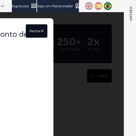
Ingressos
Seja um Patrocinador
Fechar
conto de
5.000+
250+
2x
Participantes
Palestrantes
por ano
Voltar
 Abu Dhabi