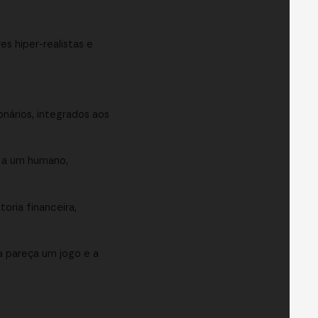
 hiper-realistas e
nários, integrados aos
s a um humano,
oria financeira,
a pareça um jogo e a