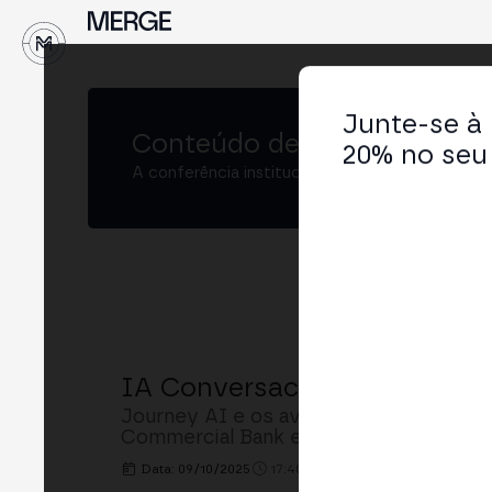
↓
Junte-se à
Conteúdo de
MERGE Madrid
20% no seu 
A conferência institucional de cripto e Web3 
IA Conversacional na Banca:
Journey AI e os avatares hiper-realis
Commercial Bank e Bancolombia
Data: 09/10/2025
17:40h. - 18:00h.
LOCAL: CAM B