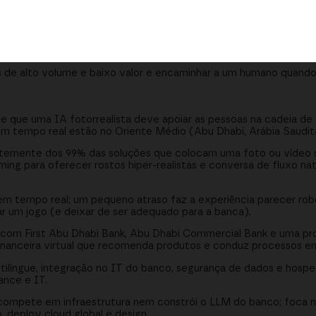
raentes os pontos de contato digitais da banca
nboarding e KYC, identificação de fraude quase em tempo real
istemas de IT, hospedagem de dados por país e requisitos de r
 de alto volume e baixo valor e encaminhar a um humano quando 
 que uma IA fotorrealista deve apoiar as pessoas na cadeia de va
em tempo real estão no Oriente Médio (Abu Dhabi, Arábia Saudita
temente dos 99% das soluções que colocam uma foto ou vídeo
ming para oferecer rostos hiper-realistas e conversa de fluxo nat
em tempo real; um pequeno atraso faz a experiência parecer robó
rar um jogo (e deixar de ser adequado para a banca).
 com First Abu Dhabi Bank, Abu Dhabi Commercial Bank e uma p
inanceira virtual que recomenda produtos e conduz processos e
ltilíngue, integração no IT do banco, segurança de dados e hospe
ance e IT.
ompete em infraestrutura nem constrói o LLM do banco; foca na
 deploy cloud global e design.