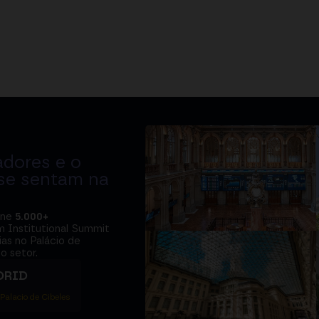
adores e o
 se sentam na
úne
5.000+
m Institutional Summit
ias no Palácio de
o setor.
DRID
 Palacio de Cibeles