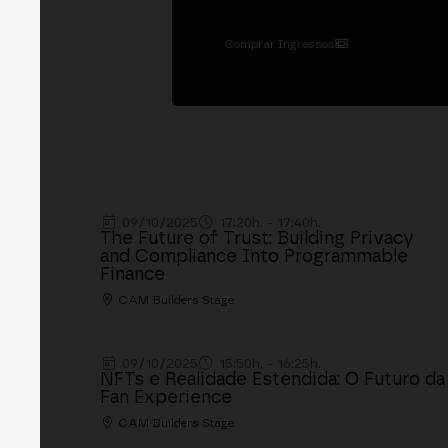
Comprar Ingressos
09/10/2025
17:20h. - 17:40h.
The Future of Trust: Building Privacy
and Compliance Into Programmable
Finance
CAM Builders Stage
09/10/2025
15:50h. - 16:25h.
NFTs e Realidade Estendida: O Futuro da
Fan Experience
CAM Builders Stage