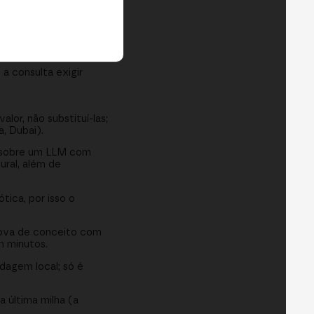
isco e compliance
a consulta exigir
lor, não substituí-las;
, Dubai).
 sobre um LLM com
ural, além de
tica, por isso o
rova de conceito com
m minutos.
dagem local; só é
 última milha (a