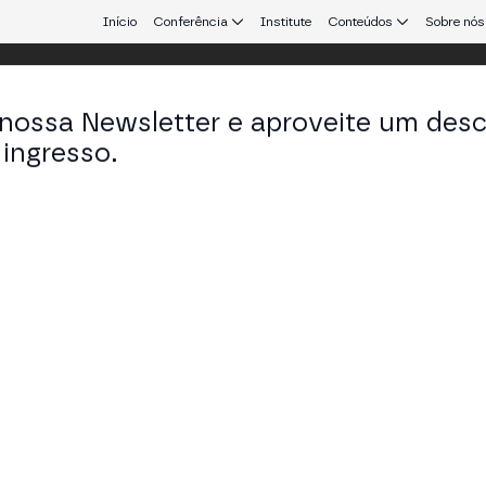
Início
Conferência
Institute
Conteúdos
Sobre nós
 nossa Newsletter e aproveite um des
 25
ingresso.
que conecta Europa e América Latina.
 Aplicações Reais
tas em tempo real: casos com First Abu Dhabi Bank,
UILDERS STAGE