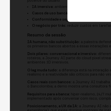
potente do usuário
IA imersiva:
ambientes 3D que tornam mais at
Casos de uso bancários:
atendimento 24/7, o
Conformidade e segurança:
integração com s
O negócio por trás:
reduzir custos em tarefas
Resumo da sessão
IA humana, não substituição:
a palestra defende
os primeiros bancos abertos a essas interações 
Dois pilares: conversacional e imersivo:
diferen
roteiros, a Journey AI parte do cloud pixel strea
ambientes 3D imersivos.
O lag muda tudo:
a diferença está na interação 
realismo e a reatividade são críticos para não vi
Casos reais com bancos:
a Journey AI trabalha
o Bancolombia; a demo mostra uma consultora f
Requisitos para a banca:
hiper-realismo, 24/7 mu
implementado após conversar com risco, compli
Posicionamento, a UX da IA:
a Journey AI não c
experiência), que exige dominar motores de jogo,