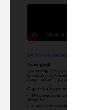
IA conversacional na banca: apli
Visão geral
E se interagir com o seu banco fosse tão natur
(a empresa da IA humana) explica as aplicações 
tempo real, sem roteiros, para apoiar as pessoas
O que você aprenderá
IA conversacional em tempo real:
avatares h
dispositivo
Cloud pixel streaming:
por que a renderizaçã