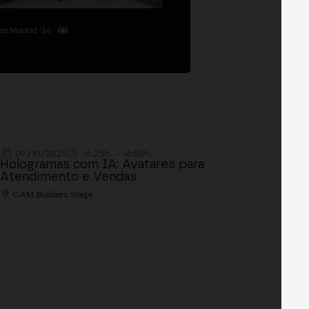
es Madrid '26
09/10/2025
16:25h. - 16:50h.
Hologramas com IA: Avatares para
Atendimento e Vendas
CAM Builders Stage