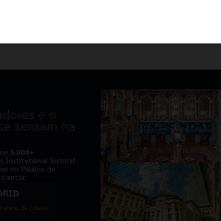
adores e o
 se sentam na
úne
5.000+
m Institutional Summit
ias no Palácio de
o setor.
DRID
 Palacio de Cibeles