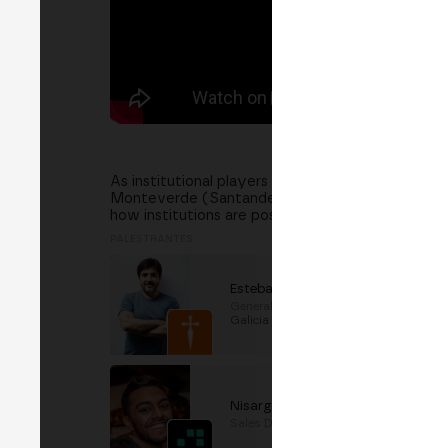
As institutional players deepen their involvemen
Monteverde (Santander, one of the world’s larges
how institutions are positioning themselves, an
PALESTRANTES
Esteban Tresseras
General Counsel
em
Banco
Galicia
Nisarg Shah
Sales Director
em
TALOS