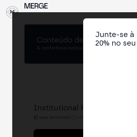
↓
Junte-se à
Conteúdo de
MERGE Buenos
20% no seu 
A conferência institucional de cripto e Web3 
Institutional Predictions an
Data: 25/03/2025
16:00h. - 16:40h.
LOCAL: IKIGII