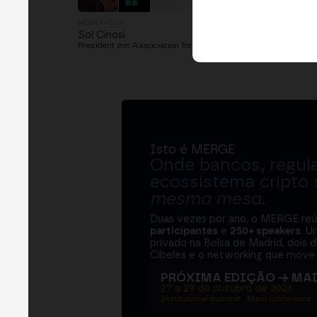
MODERADOR
Sol Cinosi
President
em
Association for Women in Cryptocurrency
Isto é MERGE
Onde bancos, regul
ecossistema cripto
mesma mesa
.
Duas vezes por ano, o MERGE re
participantes
e
250+ speakers
. U
privado na Bolsa de Madrid, dois d
Cibeles e o networking que move 
PRÓXIMA EDIÇÃO → MA
27 a 29 de outubro de 2026
Institutional summit · Main conference ·