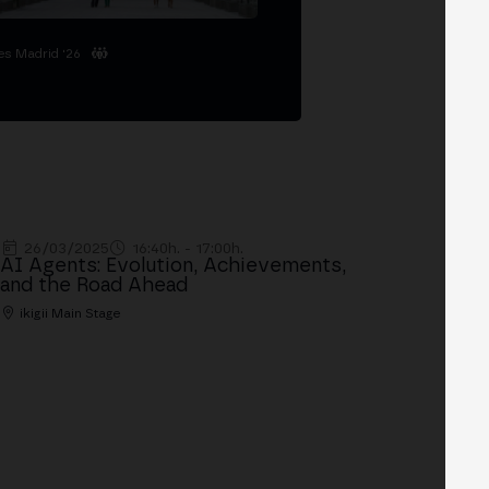
es Madrid '26
26/03/2025
16:40h. - 17:00h.
AI Agents: Evolution, Achievements,
and the Road Ahead
ikigii Main Stage