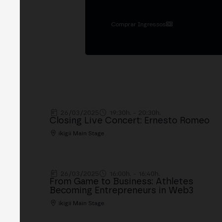
Comprar Ingressos
26/03/2025
19:30h. - 20:30h.
Closing Live Concert: Ernesto Romeo
ikigii Main Stage
26/03/2025
16:00h. - 16:40h.
From Game to Business: Athletes
Becoming Entrepreneurs in Web3
ikigii Main Stage