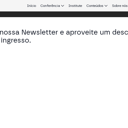
Início
Conferência
Institute
Conteúdos
Sobre nós
 nossa Newsletter e aproveite um des
 Aires
ingresso.
que conecta Europa e América Latina.
d what's next
 MAIN STAGE