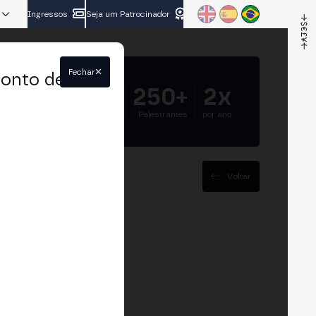
Ingressos
Seja um Patrocinador
Fechar
conto de
5.000+
250+
2x
Participantes
Palestrantes
por ano
Voltar