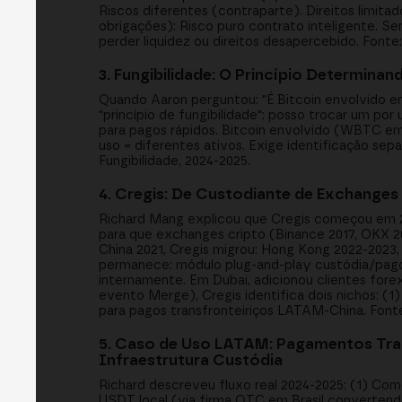
Riscos diferentes (contraparte). Direitos limit
obrigações): Risco puro contrato inteligente. S
perder liquidez ou direitos desapercebido. Fonte
3. Fungibilidade: O Princípio Determin
Quando Aaron perguntou: "É Bitcoin envolvido
"princípio de fungibilidade": posso trocar um por
para pagos rápidos. Bitcoin envolvido (WBTC em 
uso = diferentes ativos. Exige identificação sepa
Fungibilidade, 2024-2025.
4. Cregis: De Custodiante de Exchanges 
Richard Mang explicou que Cregis começou em 2
para que exchanges cripto (Binance 2017, OKX 2
China 2021, Cregis migrou: Hong Kong 2022-2023,
permanece: módulo plug-and-play custódia/pago
internamente. Em Dubai, adicionou clientes forex 
evento Merge), Cregis identifica dois nichos: (1)
para pagos transfronteiriços LATAM-China. Fonte
5. Caso de Uso LATAM: Pagamentos Tran
Infraestrutura Custódia
Richard descreveu fluxo real 2024-2025: (1) Co
USDT local (via firma OTC em Brasil converte