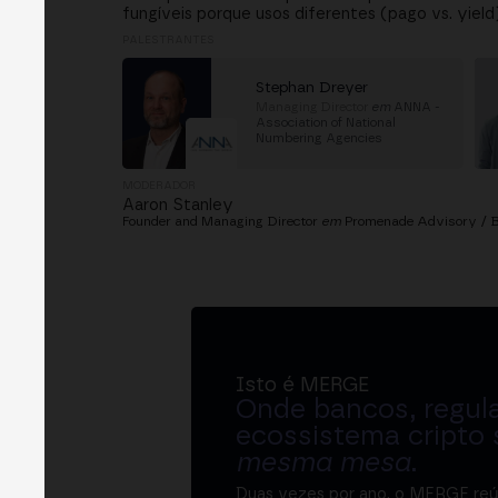
fungíveis porque usos diferentes (pago vs. yield
PALESTRANTES
Stephan Dreyer
Managing Director
em
ANNA -
Association of National
Numbering Agencies
MODERADOR
Aaron Stanley
Founder and Managing Director
em
Promenade Advisory / B
Isto é MERGE
Onde bancos, regul
ecossistema cripto
mesma mesa
.
Duas vezes por ano, o MERGE re