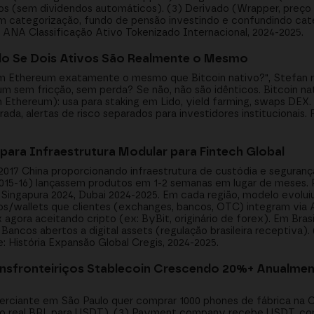
ados (sem dividendos automáticos). (3) Derivado (Wrapper, preço
em categorização, fundo de pensão investindo e confundindo cat
: ANA Classificação Ativo Tokenizado Internacional, 2024-2025.
ando Se Dois Ativos São Realmente o Mesmo
 em Ethereum exatamente o mesmo que Bitcoin nativo?", Stefan
 um sem fricção, sem perda? Se não, não são idênticos. Bitcoin na
Ethereum): usa para staking em Lido, yield farming, swaps DEX.
rada, alertas de risco separados para investidores institucionais.
para Infraestrutura Modular para Fintech Global
017 China proporcionando infraestrutura de custódia e segura
015-16) lançassem produtos em 1-2 semanas em lugar de meses. P
 Singapura 2024, Dubai 2024-2025. Em cada região, modelo evolui
s/wallets que clientes (exchanges, bancos, OTC) integram via 
agora aceitando cripto (ex: ByBit, originário de forex). Em Brasi
 Bancos abertos a digital assets (regulação brasileira receptiva).
: História Expansão Global Cregis, 2024-2025.
sfronteiriços Stablecoin Crescendo 20%+ Anualment
merciante em São Paulo quer comprar 1000 phones de fábrica na C
ndo real BRL para USDT). (3) Payment company recebe USDT, co