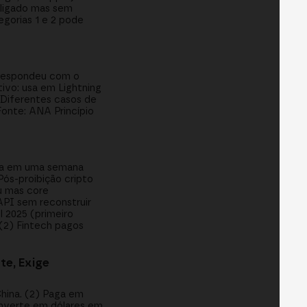
 ligado mas sem
egorias 1 e 2 pode
 respondeu com o
tivo: usa em Lightning
 Diferentes casos de
 Fonte: ANA Princípio
nça em uma semana
ós-proibição cripto
u mas core
API sem reconstruir
l 2025 (primeiro
 (2) Fintech pagos
e, Exige
hina. (2) Paga em
nverte em dólares em