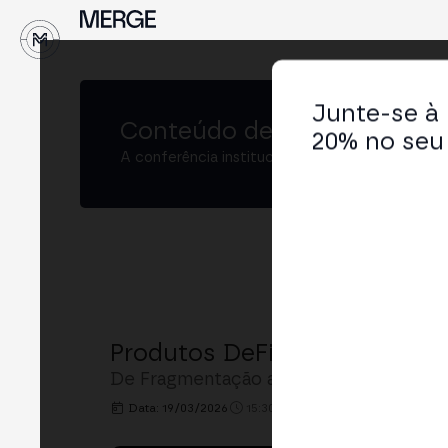
↓
Junte-se à
Conteúdo de
MERGE São Pa
20% no seu 
A conferência institucional de cripto e Web3 
Produtos DeFi Institucionais
De Fragmentação a Interoperabilidade
Data: 19/03/2026
15:30h. - 16:00h.
LOCAL: MERGE