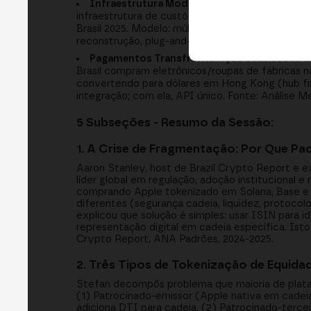
Infraestrutura Modular Cregis: De China (E
infraestrutura de custódia/segurança para excha
Brasil 2025. Modelo: múltiplos clientes (bancos
reconstrução, plug-and-play. Fonte: História Exp
Pagamentos Transfronteiriços Stablecoin
Brasil compram eletrônicos/roupas de fábrica
convertendo para dólares em Hong Kong (hub fin
integração; com ela, API único. Fonte: Análise 
5 Subseções - Resumo da Sessão:
1. A Crise de Fragmentação: Por Que Pa
Aaron Stanley, host de Brazil Crypto Report e e
líder global em regulação, adoção institucional e
comprando Apple tokenizado em Solana, Base e 
diferentes (segurança cadeia, liquidez, protoco
explicou que solução é simples: usar ISIN para i
representação digital em cadeia específica. Isto 
Crypto Report, ANA Padrões, 2024-2025.
2. Três Tipos de Tokenização de Equidad
Stefan decompôs problema que maioria de plata
(1) Patrocinado-emissor (Apple nativa em cadeia
adiciona DTI para cadeia. (2) Patrocinado-terce