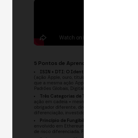
5 Pontos de Aprendizado Chave:
ISIN + DTI: O Identificador Duplo para Ati
(ação Apple, ouro, títulos). DTI (novo padrão I
que a mesma ação Apple em Solana, Base e Polka
Padrões Globais, Digital Token Identifier Founda
Três Categorias de Tokenização de Equidade
ação em cadeia = mesmo ativo, mesmo risco. (2)
obrigador diferente, direitos diferentes. (3) De
diferenciação, investidores não sabem que risco
Princípio de Fungibilidade: Posso Trocar Bit
envolvido em Ethereum EVM tem diferentes casos
de risco diferenciada. Fonte: ANA Análise Intero