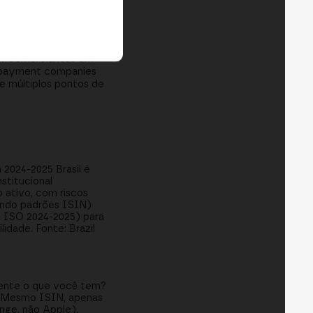
017 proporcionou
pura, Dubai, agora
a API. Sem
:
Comerciantes em
a payment companies
e múltiplos pontos de
 2024-2025 Brasil é
stitucional
ativo, com riscos
hando padrões ISIN)
ão ISO 2024-2025) para
lidade. Fonte: Brazil
mente o que você tem?
l. Mesmo ISIN, apenas
nge, não Apple).