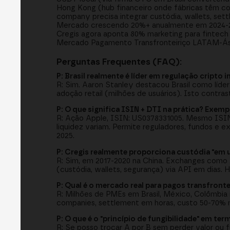
Hong Kong (hub financeiro onde fábricas têm co
company precisa integrar custódia, wallets, set
Mercado crescendo 20%+ anualmente em 2024-2025
Cregis agora aponta 80% marketing para fintech 
Mercado Pagamento Transfronteiriço LATAM-Ásia
Perguntas Frequentes (FAQ):
P: Brasil realmente é líder em regulação cripto
R: Sim. Aaron Stanley destacou Brasil como líder
adoção retail (milhões de usuários). Isto contra
P: O que significa ISIN + DTI na prática? Exempl
R: Ação Apple, ISIN: US0378331005. Mesmo ISIN
liquidez variam. Permite reguladores, fundos e e
2025.
P: Cregis realmente proporciona custódia "em
R: Sim, em 2017-2020 na China. Exchanges como B
(custódia, wallets, segurança) via API em dias. H
P: Qual é o mercado real para pagos transfron
R: Milhões de PMEs em Brasil, México, Colômbia
companies, settlement em horas, custo 50-70% 
P: O que é o "princípio de fungibilidade" em te
R: Se posso trocar A por B sem perder valor ou fu