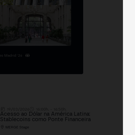
es Madrid '26
19/03/2026
16:00h. - 16:50h.
Acesso ao Dólar na América Latina:
Stablecoins como Ponte Financeira
MERGE Stage