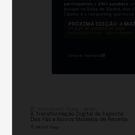
participantes
e
250+ speakers
. U
privado na Bolsa de Madrid, dois d
Cibeles e o networking que move 
PRÓXIMA EDIÇÃO → MA
27 a 29 de outubro de 2026
Institutional summit · Main conference ·
Comprar Ingressos
19/03/2026
17:20h. - 18:00h.
A Transformação Digital do Esporte:
Dos Fãs a Novos Modelos de Receita
MERGE Stage