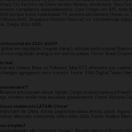
ntas). (4) Factory na China recebe dólares, envia bens. Sem Cr
tlement, compliance separadamente. Com Cregis: um API, tudo inc
 porque evita volatilidade FX, acelera settlement (horas vs. d
(Money2020, Singapore Fintech Festival) vs. conferências cripto
, Cregis 2024-2025.
 institucional em 2024-2025?
 global em regulação (regras claras), adoção institucional (banco
sta com regulação ambígua em outros países. Fonte: Brazil Crypt
o real.
 se em Solana, Base ou Polkadot. Mas DTI diferente por cadeia
xchanges agregarem risco correto. Fonte: ANA Digital Token Iden
 uma semana"?
inance precisavam lançar rápido; Cregis proporcionava infraestr
oje, modelo similar mas escalado globalmente. Fonte: História Cre
teiriços stablecoin LATAM-China?
 importam de China. Antes: pagos bancários lentos, caros. Agor
menor. Mercado crescendo 20%+ 2024-2025. Fonte: Análise Merca
rmos simples?
ncionalidade, são fungíveis (iguais). Bitcoin nativo e Bitcoin en