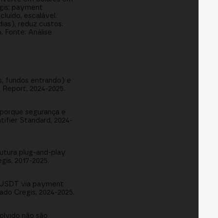
egis: payment
luído, escalável.
ias), reduz custos.
. Fonte: Análise
s, fundos entrando) e
o Report, 2024-2025.
 porque segurança e
tifier Standard, 2024-
utura plug-and-play
gis, 2017-2025.
a: USDT via payment
do Cregis, 2024-2025.
volvido não são