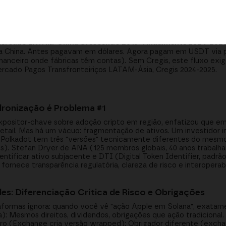
xchanges) para Ásia (Pagos) para LATAM (OTC):
Cregis desde 2
nges na China. Pós-proibição 2021, escalou para Hong Kong, Singa
, OTC, fintech) integram módulo único custódia/pagos/wallets vi
ansão Global Cregis, 2024-2025.
: Mercado LATAM-China Crescendo 20%+ Anualmente 2024-2025
s na China. Antes pagavam em dólares. Agora pagam em USDT vi
anceiro onde fábricas têm contas). Sem Cregis, este fluxo exig
Mercado Pagos Transfronteiriços LATAM-Ásia, Cregis 2024-2025.
dronização é Problema #1
xpositor-chave sobre adoção cripto em região, enfatizou que em
 retail. Mas há um vácuo: fragmentação de ativos. Um investidor in
Polkadot tem três "versões" tecnicamente diferentes do mesmo 
los). Stefan Dryer de ANA (125 membros globais, 40 anos trabal
dentificar ativo subjacente e DTI (Digital Token Identifier, padr
fornece transparência regulatória, clareza de risco e interoperabi
es: Diferenciação Crítica de Risco e Obrigações
formas ignora: quando você vê "ação Apple em Solana", exata
): Mesmos direitos, dividendos, obrigações que ação tradiciona
iro (Exchange cria versão wrapped): Obrigador diferente (excha