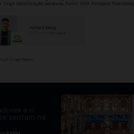
). Exige identificação separada. Fonte: ANA Princípios Padronizaç
Richard Meng
Co-founder
em
Cregis
razil Crypto Report
adores e o
 se sentam na
úne
5.000+