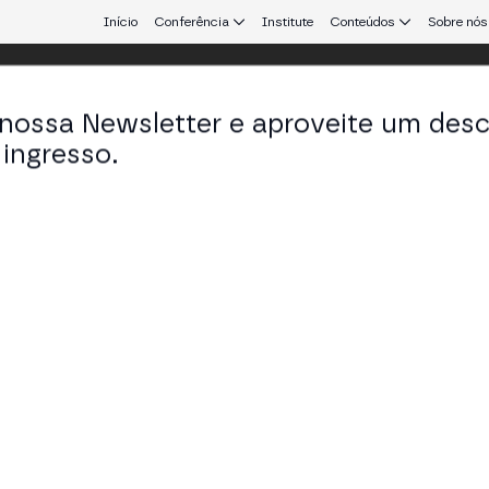
Início
Conferência
Institute
Conteúdos
Sobre nós
 nossa Newsletter e aproveite um des
ulo
ingresso.
que conecta Europa e América Latina.
: Padrões e Infraestrutura
 em Finanças Tokenizadas 2024-2025
 STAGE