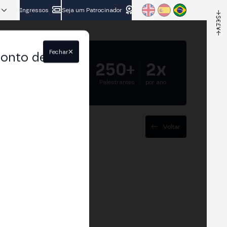
Ingressos
Seja um Patrocinador
Fechar
conto de
5.000+
250+
2x
Participantes
Palestrantes
por ano
Voltar