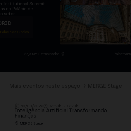
m Institutional Summit
ias no Palácio de
o setor.
DRID
 Palacio de Cibeles
Seja um Patrocinador
Palestrant
Mais eventos neste espaço → MERGE Stage
19/03/2026
16:50h. - 17:20h.
Inteligência Artificial Transformando
Finanças
MERGE Stage