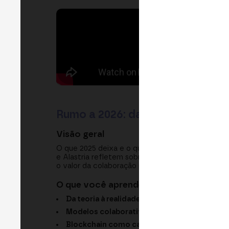
Rumo a 2026: das provas de conc
Visão geral
O que 2025 deixa e o que vem em 2026 para a 
e Alastria refletem sobre o ano e compartilham s
o valor da colaboração público-privada, o papel 
O que você aprenderá
Da teoria à realidade:
por que já não se trata 
Modelos colaborativos:
por que trabalhar em 
Blockchain como camada habilitadora:
a ide