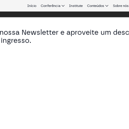
Início
Conferência
Institute
Conteúdos
Sobre nós
 nossa Newsletter e aproveite um des
 25
ingresso.
que conecta Europa e América Latina.
eais de Blockchain
ncerram a MERGE Madrid com suas projeções para 20
aboração público-privada, as stablecoins e a marca E
STAGE