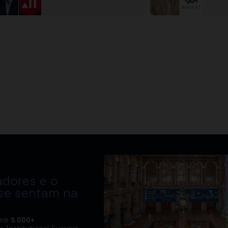
adores e o
 se sentam na
úne
5.000+