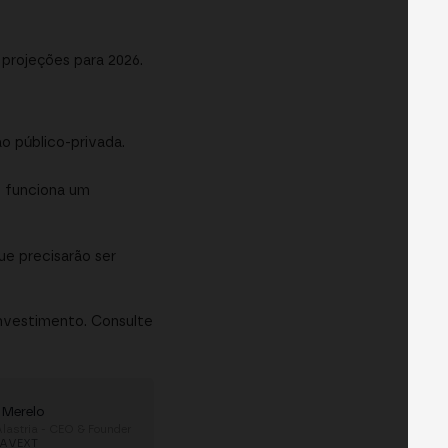
projeções para 2026.
o público-privada.
o funciona um
ue precisarão ser
investimento. Consulte
 Merelo
lastria - CEO & Founder
AVEXT