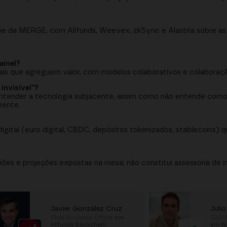
e da MERGE, com Allfunds, Weevex, zkSync e Alastria sobre as 
ainel?
ais que agreguem valor, com modelos colaborativos e colaboraçã
invisível”?
a entender a tecnologia subjacente, assim como não entende com
rente.
digital (euro digital, CBDC, depósitos tokenizados, stablecoins) q
ões e projeções expostas na mesa; não constitui assessoria de 
Javier González Cruz
Julio
Chief Business Officer
em
CIO A
Allfunds Blockchain
em
W