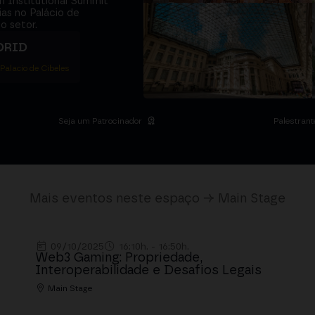
m Institutional Summit
ias no Palácio de
o setor.
DRID
 Palacio de Cibeles
Seja um Patrocinador
Palestrant
Mais eventos neste espaço → Main Stage
09/10/2025
16:10h. - 16:50h.
Web3 Gaming: Propriedade,
Interoperabilidade e Desafios Legais
Main Stage