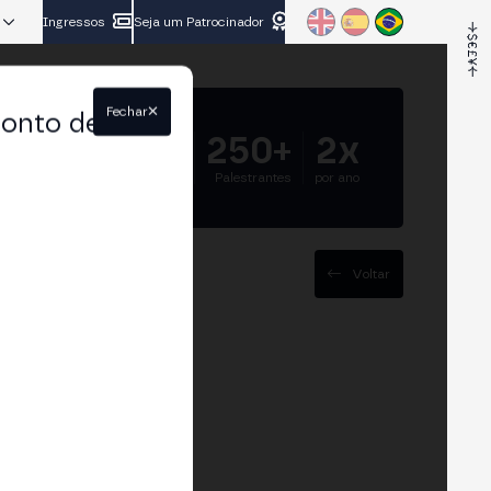
Ingressos
Seja um Patrocinador
Fechar
conto de
5.000+
250+
2x
Participantes
Palestrantes
por ano
Voltar
26: das provas de
spanha