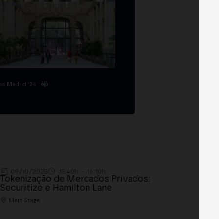
es Madrid '26
09/10/2025
15:40h. - 16:10h.
Tokenização de Mercados Privados:
Securitize e Hamilton Lane
Main Stage