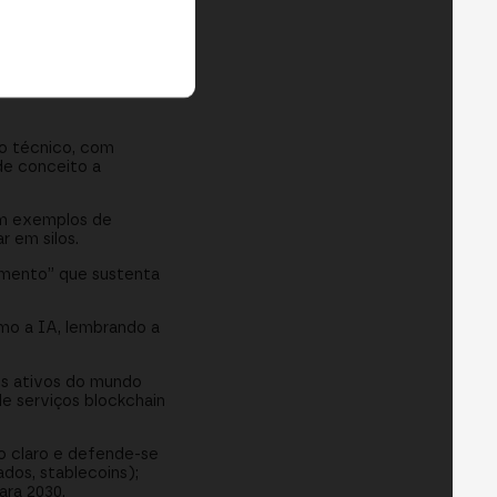
no técnico, com
de conceito a
om exemplos de
r em silos.
cimento” que sustenta
mo a IA, lembrando a
os ativos do mundo
de serviços blockchain
o claro e defende-se
ados, stablecoins);
ara 2030.