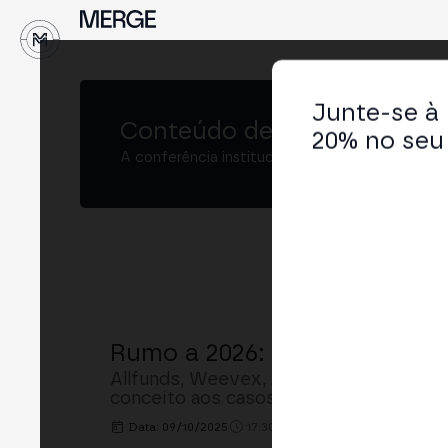
↓
Junte-se à
Conteúdo de
MERGE Madrid
20% no seu 
A conferência institucional de cripto e Web3 
Rumo a 2026: Casos de Uso R
Allfunds, Weevex, zkSync e Alastria e
conceito aos casos de uso reais, a col
Data: 09/10/2025
17:30h. - 18:00h.
LOCAL: MAIN 