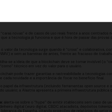
 garantias à inteligência artificial
 haverá uma única moeda digital
ockchain e as projeções para 2030
“caras novas” e de casos de uso reais frente a anos centrados 
 que a tecnologia já funciona e que é hora de passar das provas 
 o valor da tecnologia surge quando é “cross” e colaborativa, c
NMV) e sem as barreiras de antes, frente ao fracasso de trabalha
lha-se a ideia de que a blockchain deve se tornar invisível (o “
o “como” técnico em vez do valor para o usuário.
chain pode trazer garantias e rastreabilidade a tecnologias co
 cada novidade e a importância de focar no benefício final.
o papel da infraestrutura (incluindo ferramentas open source e 
 usuário; a Alastria apresenta a primeira infraestrutura pública 
a:
alerta-se sobre o “hype” de emitir stablecoins sem caso de us
inheiro digital (euro digital, CBDC atacadista, depósitos tokeniz
derança da Espanha, citando projeções de relatórios do setor p