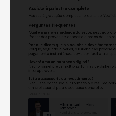
Assista à palestra completa
Assista à gravação completa no canal do YouTub
Perguntas frequentes
Qual é a grande mudança do setor, segundo o p
Passar das provas de conceito a casos de uso re
Por que dizem que a blockchain deve “se tornar 
Porque, segundo o painel, o usuário não precis
pagamento instantâneo: deve ser fácil e transpa
Haverá uma única moeda digital?
Não; o painel prevê múltiplas formas de dinheiro 
interoperáveis.
Isto é assessoria de investimento?
Não. Este conteúdo é informativo e resume opini
um profissional para o seu caso concreto.
PALESTRANTES
Alberto Carlos Alonso
Temprado
Head of Digital Assets and