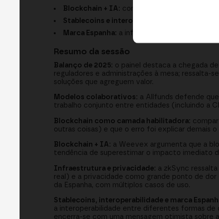
Blockchain + IA:
como a blockchain pode trazer
Stablecoins e interoperabilidade:
por que não
Marca Espanha:
a infraestrutura pública de bl
Resumo da sessão
Balanço de 2025:
o painel destaca a chegada de 
reguladores e administrações à mesa; ressalta-se
soluções que agreguem valor.
Modelos colaborativos:
a Allfunds defende que
trabalho conjunto entre entidades (incluindo a C
Blockchain como camada habilitadora:
comparti
outras coisas) e que o erro foi explicar demais 
Blockchain + IA:
a Weevex argumenta que a block
tendência de superestimar o impacto imediato de
Infraestrutura e privacidade:
a zkSync ressalta 
real) e a privacidade como grande ponto de dor do
da Espanha, com múltiplos casos de uso.
Stablecoins, interoperabilidade e marca Espanh
a interoperabilidade entre diferentes formas de d
encerra-se com uma mensagem otimista sobre a li