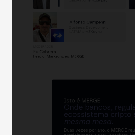
Innovation
em
Iberpay
Alfonso Campenni
Business Development
LATAM
em
ZKsync
MODERADOR
Eu Cabrera
Head of Marketing
em
MERGE
Isto é MERGE
Onde bancos, regul
ecossistema cripto
mesma mesa
.
Duas vezes por ano, o MERGE re