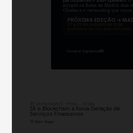
participantes
e
250+ speakers
. U
privado na Bolsa de Madrid, dois d
Cibeles e o networking que move 
PRÓXIMA EDIÇÃO → MA
27 a 29 de outubro de 2026
Institutional summit · Main conference ·
Comprar Ingressos
09/10/2025
17:00h. - 17:30h.
IA e Blockchain: a Nova Geração de
Serviços Financeiros
Main Stage