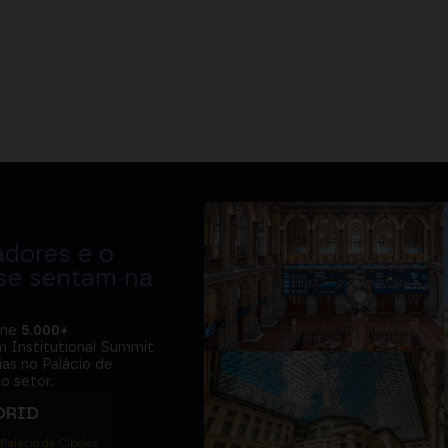
adores e o
 se sentam na
úne
5.000+
m Institutional Summit
ias no Palácio de
o setor.
DRID
 Palacio de Cibeles