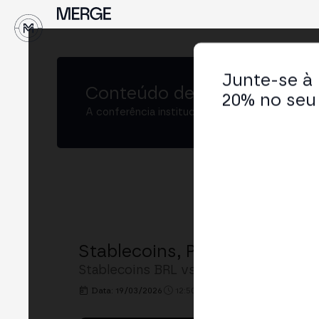
↓
Junte-se à
Conteúdo de
MERGE São Pa
20% no seu 
A conferência institucional de cripto e Web3 
Stablecoins, Política Monetá
Stablecoins BRL vs USD, regulação BCB,
Data: 19/03/2026
12:50h. - 13:30h.
LOCAL: MERGE