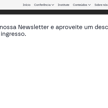
Início
Conferência
Institute
Conteúdos
Sobre nós
 nossa Newsletter e aproveite um des
ulo
ingresso.
que conecta Europa e América Latina.
ria e Risco Nacional: O Momento Único
 tokenização de ativos, inclusão fintech 2024-2025
 STAGE