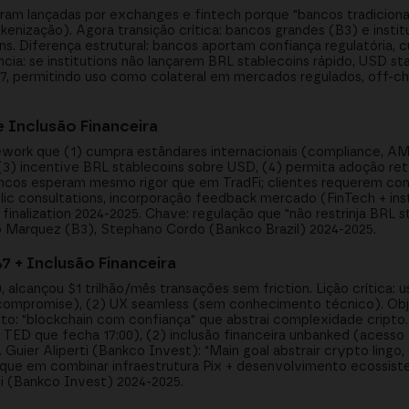
oram lançadas por exchanges e fintech porque "bancos tradicion
kenização). Agora transição crítica: bancos grandes (B3) e inst
s. Diferença estrutural: bancos aportam confiança regulatória, c
ia: se institutions não lançarem BRL stablecoins rápido, USD s
47, permitindo uso como colateral em mercados regulados, off-ch
 Inclusão Financeira
ework que (1) cumpra estândares internacionais (compliance, AM
 (3) incentive BRL stablecoins sobre USD, (4) permita adoção ret
ancos esperam mesmo rigor que em TradFi; clientes requerem co
lic consultations, incorporação feedback mercado (FinTech + ins
inalization 2024-2025. Chave: regulação que "não restrinja BRL 
do Marquez (B3), Stephano Cordo (Bankco Brazil) 2024-2025.
7 + Inclusão Financeira
 alcançou $1 trilhão/mês transações sem friction. Lição crítica: 
 compromise), (2) UX seamless (sem conhecimento técnico). Obje
eito: "blockchain com confiança" que abstrai complexidade cripto
TED que fecha 17:00), (2) inclusão financeira unbanked (acesso 
Guier Aliperti (Bankco Invest): "Main goal abstrair crypto lingo,
nique em combinar infraestrutura Pix + desenvolvimento ecossist
ti (Bankco Invest) 2024-2025.