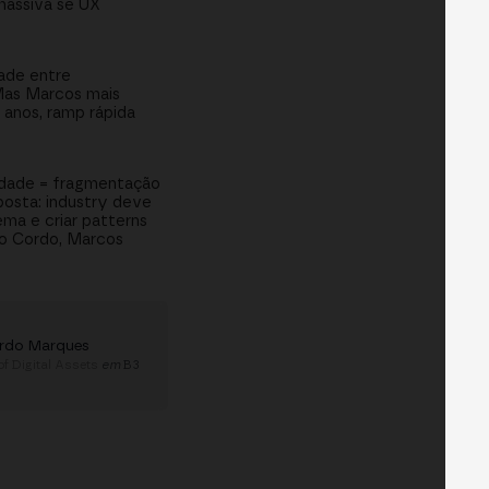
massiva se UX
dade entre
 Mas Marcos mais
 anos, ramp rápida
lidade = fragmentação
posta: industry deve
ma e criar patterns
no Cordo, Marcos
rdo Marques
of Digital Assets
em
B3