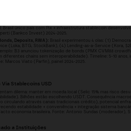
B3), colaboração BCB 2024-2025.
ix revolucionou adoção: adopted em meses, não anos. Transacion
s devem abstrair complexidade cripto (não private keys, não Met
 sem crypto lingo. Combinação Pix + BRL stablecoins = pagos 247
l: Brasil único país com Pix + infraestrutura stablecoin desenvol
iperti (Bankco Invest) 2024-2025.
(Bonds, Deposits, RWA):
Brasil experimentou 4 olas: (1) Democr
vice (Loka, BTG, StockBank), (4) Lending-as-a-Service (Kora, $
Exemplo: B3 anunciou tokenização de bonds (PMX CVM88 crowdfu
diferentes chains sem interoperabilidade). Timeline: 5-10 anos, 
e: Marcos Viato (Parfin), painel 2024-2025.
s Via Stablecoins USD
rentam dilema: manter em moeda local (Selic 15% mas risco desv
bilidade). Bilhões estão escolhendo USDT. Consequência macro
circulando através canais tradicionais crédito), potencial enf
recendo estabilidade + conveniência + integração sistema bancá
de facto economia brasileira. Fonte: Antonio Sundas (moderador),
cado a Instituições