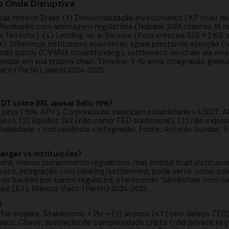
o Onda Disruptiva
icas fintech Brasil: (1) Democratização investimento (XP criou di
Neobanks com arbitragem regulatória (Nubank 30M clientes 18 m
as fintechs), (4) Lending-as-a-Service (Kora cresceu $2B→$10B 
A). Diferença: institutions existentes agora prestando atenção (
ando bonds (CVM88 crowdfunding), settlement on-chain via smar
enizar em sua própria chain. Timeline: 5-10 anos, integração grad
to (Parfin), painel 2024-2025.
SDT sobre BRL apesar Selic 15%?
y juros (15% APY). Corporativos valorizam estabilidade = USDT.
ileiro), (2) liquidez 247 (não como TED tradicional), (3) não expo
abilidade + conveniência + integração. Fonte: Antonio Sundas, 
hanges vs instituições?
t, menos cumprimento regulatório, mas limited trust instituciona
busto, integração com clearing/settlement, pode servir como co
 mas backed por banco regulated, oferecendo "blockchain com c
ez (B3), Marcos Viato (Parfin) 2024-2025.
?
e for simples. Stablecoins + Pix = (1) acesso 247 (sem delays TE
barato. Chave: abstração de complexidade cripto (não private ke