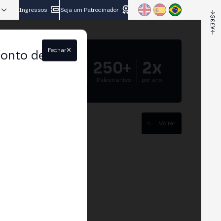
Ingressos
Seja um Patrocinador
Fechar
conto de
5.000+
250+
2x
Participantes
Palestrantes
por ano
Voltar
 do Brasil