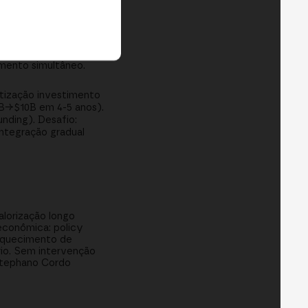
a ~$1 trilhão/mês no
aMask). Bankco Brazil
 com velocidade, zero
vimento simultâneo.
atização investimento
2B→$10B em 4-5 anos).
nding). Desafio:
integração gradual
alorização longo
econômica: policy
raquecimento de
rio. Sem intervenção
 Stephano Cordo