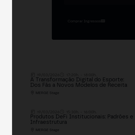
Comprar Ingressos
19/03/2026
17:20h. - 18:00h.
A Transformação Digital do Esporte:
Dos Fãs a Novos Modelos de Receita
MERGE Stage
19/03/2026
15:30h. - 16:00h.
Produtos DeFi Institucionais: Padrões e
Infraestrutura
MERGE Stage