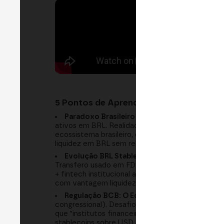
5 Pontos de Aprendizagem Chave:
Paradoxo Brasileiro 2024-2025: Selic Alto 
ativos em BRL. Realidade: corporativos massivam
ecossistema brasileiro, enfraquecimento de poli
liquidez em BRL sem restringir inovação. Fonte:
Evolução BRL Stablecoins: De Exchange-Issu
Transfero usado em FDX). Segunda ola emergente: 
+ fintech institucional aportam confiança, comp
com vantagem liquidez local + clearing automáti
Regulação BCB: O Equilíbrio Entre Inovação 
congressional). Desafio: cumprir estândares int
que "institutos financeiros esperam mesmo rigor
stablecoins sobre USD stablecoins, mantendo flux