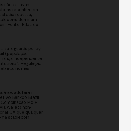
ais não estavam
itutions reconhecem
ustódia robusta,
tablecoins dominam.
ain. Fonte: Eduardo
L, safeguards policy
ail (população
nfiança independente
titutions). Regulação
stablecoins mas
usuários adotaram
tivo Bankco Brazil:
. Combinação Pix +
via wallets non-
 criar UX que qualquer
ema stablecoin