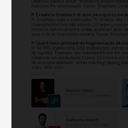
Objetivo Bankco Brazil: "Brasileiros podem tran
matches Pix simplicidade. Fonte: Stephano Cordo
P: É realista timeline 5-10 anos para quinta ola 
R: Stephano mais conservador: "5-10 anos, não 1-2
chains/institutions não solved, (3) legacy syste
otimista: historicamente ondas aceleram após se
anos 5-10 se foundation correta. Fonte: Stephan
P: Qual é risco principal de fragmentação de st
R: Se BRL stablecoins, USD stablecoins, outros 
de liquidez. Exemplo: seu tokenized bond em chai
colaborar em estândares (como ISO norms em te
de interoperabilidade" antes reaching tipping p
Viato 2024-2025.
PALESTRANTES
Marcos Viriato
CEO & Co-Founder
em
ParFin
Guilherme Aliperti
Chief Business Officer
em