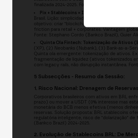
finalizada 2024-2025. Fonte: Eduardo Marquez (
Pix + Stablecoins = Inclusão Financeira 247:
P
Brasil. Lição: simplicidade = adoção. Stablecoin
objetivo: criar "blockchain products with trust"
friction para retail + corporates. Vantagem globa
Fonte: Stephano Cordo (Bankco Brazil), Guier Al
Quinta Ola Fintech: Tokenização de Ativos 
(XP), (2) Neobanks (Nubank), (3) Bank-as-a-Ser
Quinta ola emergente: tokenização de ativos. 
fragmentação de liquidez (ativos tokenizados em 
com legacy rails, não disrupção instantânea. Font
5 Subsecções - Resumo da Sessão:
1. Risco Nacional: Drenagem de Reserva
Corporativos brasileiros com ativos em BRL enf
prazo) ou mover a USDT (0% interesse mas esta
monetária do BCB menos efetiva (menos dinheiro 
reservas. Solução proposta: BRL stablecoins ofe
regulatória inteligente, risco de "dolarização" 
(Bankco Brazil) 2024-2025.
2. Evolução de Stablecoins BRL: De Mer