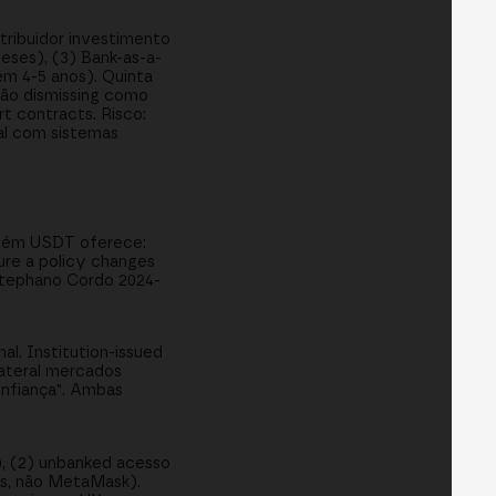
stribuidor investimento
eses), (3) Bank-as-a-
em 4-5 anos). Quinta
não dismissing como
t contracts. Risco:
ual com sistemas
 Além USDT oferece:
sure a policy changes
Stephano Cordo 2024-
l. Institution-issued
lateral mercados
onfiança". Ambas
D), (2) unbanked acesso
ys, não MetaMask).