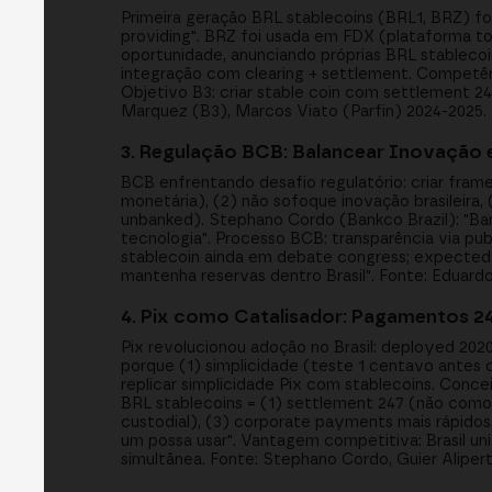
Primeira geração BRL stablecoins (BRL1, BRZ) f
providing". BRZ foi usada em FDX (plataforma to
oportunidade, anunciando próprias BRL stablecoin
integração com clearing + settlement. Competênc
Objetivo B3: criar stable coin com settlement 2
Marquez (B3), Marcos Viato (Parfin) 2024-2025.
3. Regulação BCB: Balancear Inovação e
BCB enfrentando desafio regulatório: criar fram
monetária), (2) não sofoque inovação brasileira,
unbanked). Stephano Cordo (Bankco Brazil): "B
tecnologia". Processo BCB: transparência via pub
stablecoin ainda em debate congress; expected f
mantenha reservas dentro Brasil". Fonte: Eduar
4. Pix como Catalisador: Pagamentos 24
Pix revolucionou adoção no Brasil: deployed 2020,
porque (1) simplicidade (teste 1 centavo antes
replicar simplicidade Pix com stablecoins. Conc
BRL stablecoins = (1) settlement 247 (não como 
custodial), (3) corporate payments mais rápidos. 
um possa usar". Vantagem competitiva: Brasil u
simultânea. Fonte: Stephano Cordo, Guier Aliper