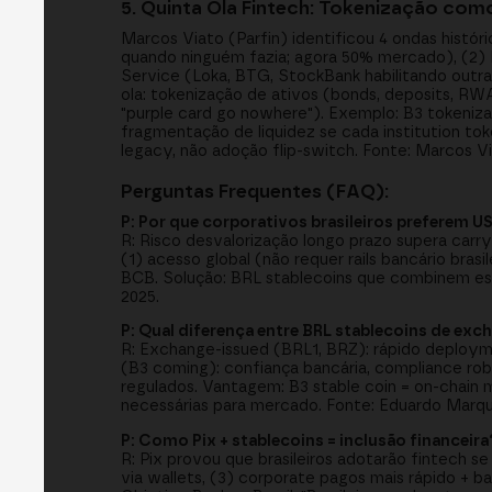
5. Quinta Ola Fintech: Tokenização com
Marcos Viato (Parfin) identificou 4 ondas histór
quando ninguém fazia; agora 50% mercado), (2) 
Service (Loka, BTG, StockBank habilitando outr
ola: tokenização de ativos (bonds, deposits, RW
"purple card go nowhere"). Exemplo: B3 tokeniz
fragmentação de liquidez se cada institution tok
legacy, não adoção flip-switch. Fonte: Marcos Via
Perguntas Frequentes (FAQ):
P: Por que corporativos brasileiros preferem U
R: Risco desvalorização longo prazo supera carr
(1) acesso global (não requer rails bancário bras
BCB. Solução: BRL stablecoins que combinem est
2025.
P: Qual diferença entre BRL stablecoins de exc
R: Exchange-issued (BRL1, BRZ): rápido deploymen
(B3 coming): confiança bancária, compliance ro
regulados. Vantagem: B3 stable coin = on-chain
necessárias para mercado. Fonte: Eduardo Marqu
P: Como Pix + stablecoins = inclusão financeira
R: Pix provou que brasileiros adotarão fintech s
via wallets, (3) corporate pagos mais rápido + 