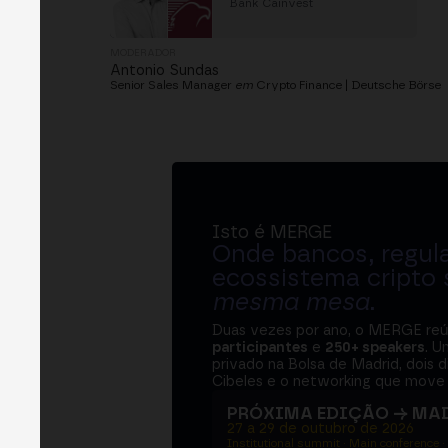
Bank Cainvest
MODERADOR
Antonio Sundas
Senior Sales Manager
em
Crypto Finance | Deutsche Börse
Isto é MERGE
Onde bancos, regul
ecossistema cripto
mesma mesa
.
Duas vezes por ano, o MERGE re
participantes
e
250+ speakers
. U
privado na Bolsa de Madrid, dois d
Cibeles e o networking que move 
PRÓXIMA EDIÇÃO → MA
27 a 29 de outubro de 2026
Institutional summit · Main conference ·