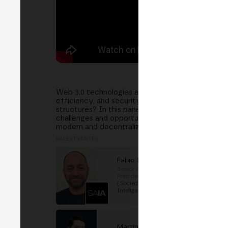
Web 3.0 technologies are reshaping government se
efficiency, and security. But how can blockchain
structures? In this panel, we will hear from exp
challenges and opportunities of implementing W
modern and decentralized public sector. Langua
PALESTRANTES
Fabio Budris
Senior Advicer to the
Presidency
em
SAIA
(Sociedad Argentina de
Inteligencia Artificial)
Martin Coxall