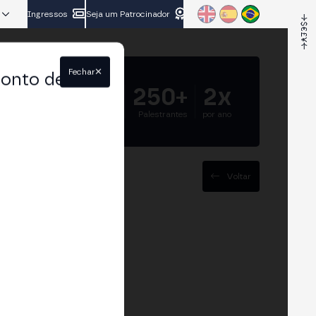
Ingressos
Seja um Patrocinador
Fechar
conto de
5.000+
250+
2x
Participantes
Palestrantes
por ano
Voltar