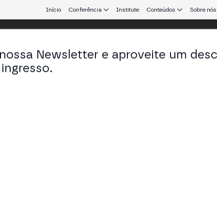
Início
Conferência
Institute
Conteúdos
Sobre nós
 nossa Newsletter e aproveite um des
 Aires
ingresso.
que conecta Europa e América Latina.
nizing the State
OM BUSINESS STAGE