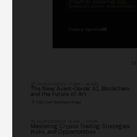
27 a 29 de outubro de 2026
Institutional summit · Main conference ·
Comprar Ingressos
M
26/03/2025
17:20h. - 18:00h.
The New Avant-Garde: AI, Blockchain
and the Future of Art
XBO.com Business Stage
26/03/2025
16:30h. - 16:50h.
Mastering Crypto Trading: Strategies,
Risks, and Opportunities