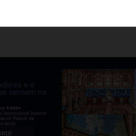
adores e o
 se sentam na
úne
5.000+
m Institutional Summit
ias no Palácio de
o setor.
DRID