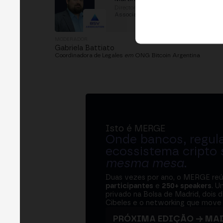
Director of Growth
em
BSV
Association
MODERADOR
Gabriela Battiato
Coordinadora de Legales
em
ONG Bitcoin Argentina
Isto é MERGE
Onde bancos, regul
ecossistema cripto
mesma mesa
.
Duas vezes por ano, o MERGE re
participantes
e
250+ speakers
. U
privado na Bolsa de Madrid, dois d
Cibeles e o networking que move 
PRÓXIMA EDIÇÃO → MA