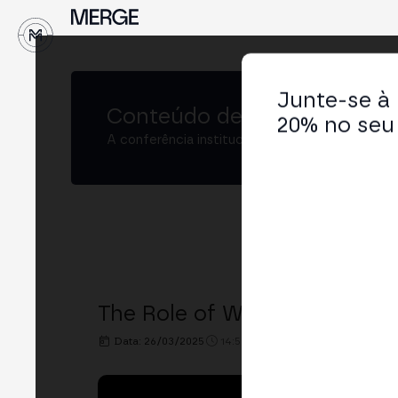
↓
Junte-se à
Conteúdo de
MERGE Buenos
20% no seu 
A conferência institucional de cripto e Web3 
The Role of Web 3.0 in Moder
Data: 26/03/2025
14:50h. - 15:30h.
LOCAL: XBO.C