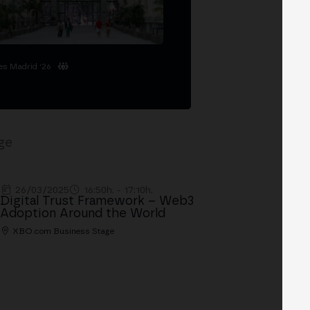
es Madrid '26
ge
26/03/2025
16:50h. - 17:10h.
Digital Trust Framework – Web3
Adoption Around the World
XBO.com Business Stage