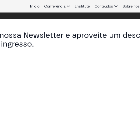
Início
Conferência
Institute
Conteúdos
Sobre nós
 nossa Newsletter e aproveite um des
ingresso.
que conecta Europa e América Latina.
am Levine
 Corporate Development & Partnerships & CEO em 
KEDIN