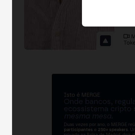
M
Toke
Isto é MERGE
Onde bancos, regul
ecossistema cripto
mesma mesa
.
Duas vezes por ano, o MERGE re
participantes
e
250+ speakers
. U
privado na Bolsa de Madrid, dois d