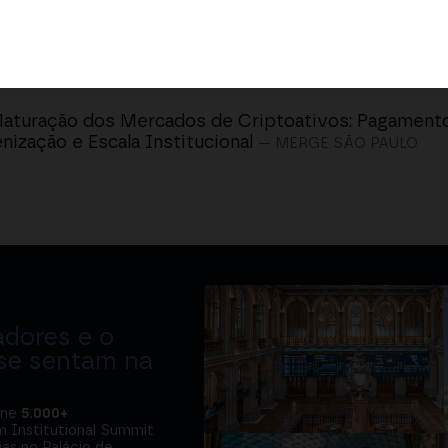
aturação dos Mercados de Criptoativos: Pagament
nização e Escala Institucional
— MERGE SÃO PAULO
adores e o
 se sentam na
úne
5.000+
m Institutional Summit
ias no Palácio de