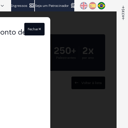
Ingressos
Seja um Patrocinador
Fechar
conto de
5.000+
250+
2x
Participantes
Palestrantes
por ano
Voltar à lista
Fireblocks