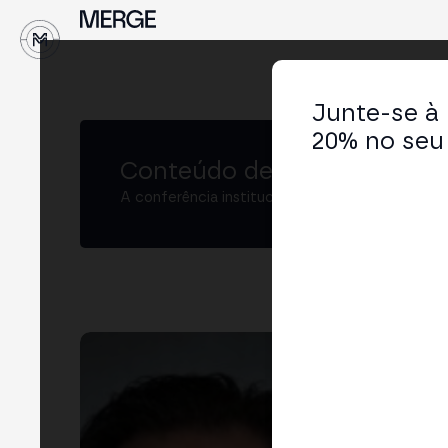
↓
Junte-se à
20% no seu 
Conteúdo de MERGE
A conferência institucional de cripto e Web3 
Ad
SVP,
LIN